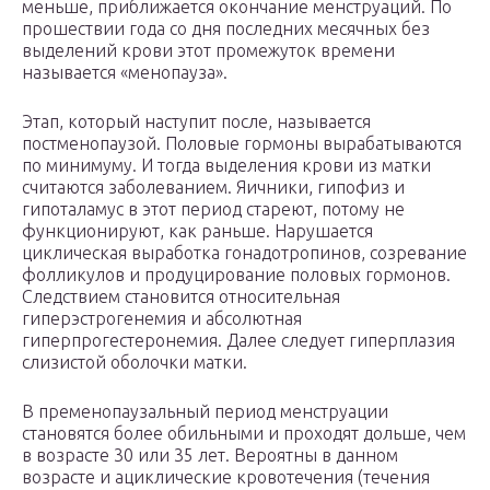
меньше, приближается окончание менструаций. По
прошествии года со дня последних месячных без
выделений крови этот промежуток времени
называется «менопауза».
Этап, который наступит после, называется
постменопаузой. Половые гормоны вырабатываются
по минимуму. И тогда выделения крови из матки
считаются заболеванием. Яичники, гипофиз и
гипоталамус в этот период стареют, потому не
функционируют, как раньше. Нарушается
циклическая выработка гонадотропинов, созревание
фолликулов и продуцирование половых гормонов.
Следствием становится относительная
гиперэстрогенемия и абсолютная
гиперпрогестеронемия. Далее следует гиперплазия
слизистой оболочки матки.
В пременопаузальный период менструации
становятся более обильными и проходят дольше, чем
в возрасте 30 или 35 лет. Вероятны в данном
возрасте и ациклические кровотечения (течения