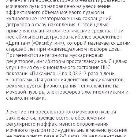
Лечение гиперрефлекторного неадаптированного
мочевого пузыря направлено на увеличение
эффективного объема мочевого пузыря и
купирование незаторможенных сокращений
детрузора в фазу накопления. С этой целью
применяются антихолинергические средства. При
нестабильности детрузора наиболее эффективен
«Дриптан» («Оксибутин»), который назначается детям
старше 5 лет при индивидуальном подборе дозы.
Применяются антагонисты мускариновых
рецепторов, ингибиторы простагландинов. С целью
улучшения функционального состояния ЦНС
показаны «Пикамилон» по 0,02 2-3 раза в день,
«Пантогам». Для усиления действия медикаментов
рекомендуется физиотерапия: теплолечение на
мочевой пузырь, электрофорез с холинолитиками и
спазмолитиками.
Лечение гипорефлекторного мочевого пузыря
заключается, прежде всего, в обеспечении
регулярного и эффективного опорожнения
мочевого пузыря (принудительные мочеиспускания
не реже одного раза в 2-3 часа). Из медиментозных