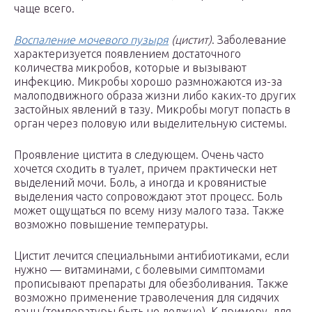
чаще всего.
Воспаление мочевого пузыря
(цистит)
. Заболевание
характеризуется появлением достаточного
количества микробов, которые и вызывают
инфекцию. Микробы хорошо размножаются из-за
малоподвижного образа жизни либо каких-то других
застойных явлений в тазу. Микробы могут попасть в
орган через половую или выделительную системы.
Проявление цистита в следующем. Очень часто
хочется сходить в туалет, причем практически нет
выделений мочи. Боль, а иногда и кровянистые
выделения часто сопровождают этот процесс. Боль
может ощущаться по всему низу малого таза. Также
возможно повышение температуры.
Цистит лечится специальными антибиотиками, если
нужно — витаминами, с болевыми симптомами
прописывают препараты для обезболивания. Также
возможно применение траволечения для сидячих
ванн (температуры быть не должно). К примеру, для