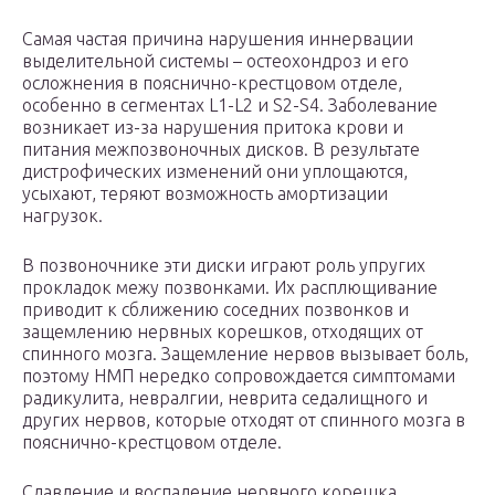
Самая частая причина нарушения иннервации
выделительной системы – остеохондроз и его
осложнения в пояснично-крестцовом отделе,
особенно в сегментах L1-L2 и S2-S4. Заболевание
возникает из-за нарушения притока крови и
питания межпозвоночных дисков. В результате
дистрофических изменений они уплощаются,
усыхают, теряют возможность амортизации
нагрузок.
В позвоночнике эти диски играют роль упругих
прокладок межу позвонками. Их расплющивание
приводит к сближению соседних позвонков и
защемлению нервных корешков, отходящих от
спинного мозга. Защемление нервов вызывает боль,
поэтому НМП нередко сопровождается симптомами
радикулита, невралгии, неврита седалищного и
других нервов, которые отходят от спинного мозга в
пояснично-крестцовом отделе.
Сдавление и воспаление нервного корешка