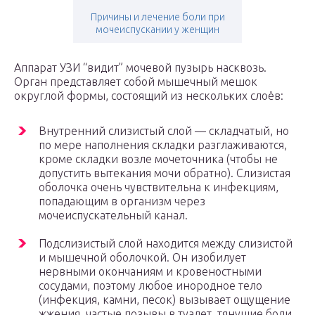
Причины и лечение боли при
мочеиспускании у женщин
Аппарат УЗИ “видит” мочевой пузырь насквозь.
Орган представляет собой мышечный мешок
округлой формы, состоящий из нескольких слоёв:
Внутренний слизистый слой — складчатый, но
по мере наполнения складки разглаживаются,
кроме складки возле мочеточника (чтобы не
допустить вытекания мочи обратно). Слизистая
оболочка очень чувствительна к инфекциям,
попадающим в организм через
мочеиспускательный канал.
Подслизистый слой находится между слизистой
и мышечной оболочкой. Он изобилует
нервными окончаниям и кровеностными
сосудами, поэтому любое инородное тело
(инфекция, камни, песок) вызывает ощущение
жжения, частые позывы в туалет, тянущие боли.