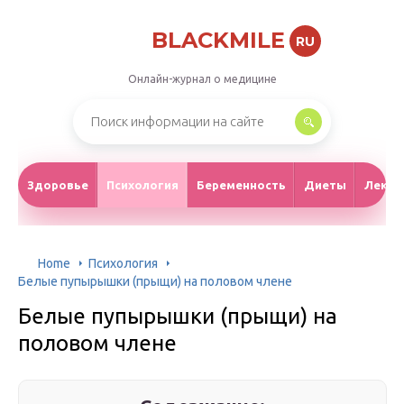
BLACKMILE
RU
Онлайн-журнал о медицине
Здоровье
Психология
Беременность
Диеты
Лекар
Home
Психология
Белые пупырышки (прыщи) на половом члене
Белые пупырышки (прыщи) на
половом члене