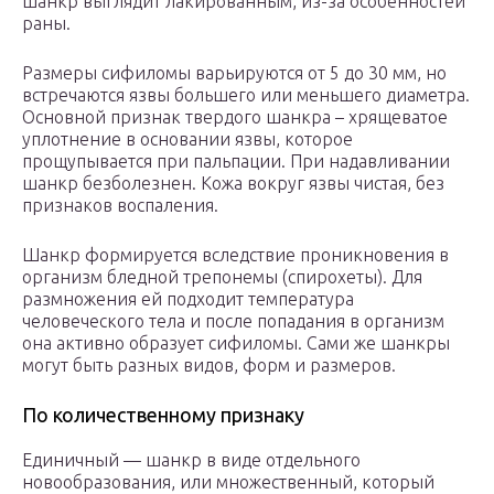
шанкр выглядит лакированным, из-за особенностей
раны.
Размеры сифиломы варьируются от 5 до 30 мм, но
встречаются язвы большего или меньшего диаметра.
Основной признак твердого шанкра – хрящеватое
уплотнение в основании язвы, которое
прощупывается при пальпации. При надавливании
шанкр безболезнен. Кожа вокруг язвы чистая, без
признаков воспаления.
Шанкр формируется вследствие проникновения в
организм бледной трепонемы (спирохеты). Для
размножения ей подходит температура
человеческого тела и после попадания в организм
она активно образует сифиломы. Сами же шанкры
могут быть разных видов, форм и размеров.
По количественному признаку
Единичный — шанкр в виде отдельного
новообразования, или множественный, который