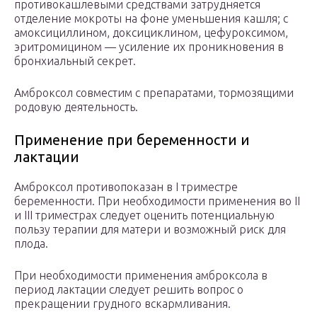
противокашлевыми средствами затрудняется
отделение мокроты на фоне уменьшения кашля; с
амоксициллином, доксициклином, цефуроксимом,
эритромицином — усиление их проникновения в
бронхиальный секрет.
Амброксол совместим с препаратами, тормозящими
родовую деятельность.
Применение при беременности и
лактации
Амброксол противопоказан в I триместре
беременности. При необходимости применения во II
и III триместрах следует оценить потенциальную
пользу терапии для матери и возможный риск для
плода.
При необходимости применения амброксола в
период лактации следует решить вопрос о
прекращении грудного вскармливания.