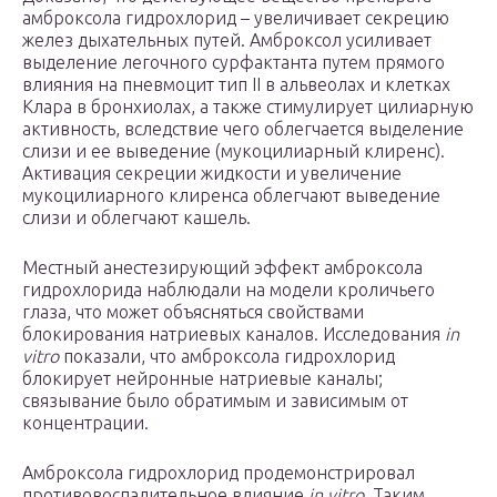
амброксола гидрохлорид – увеличивает секрецию
желез дыхательных путей. Амброксол усиливает
выделение легочного сурфактанта путем прямого
влияния на пневмоцит тип ІІ в альвеолах и клетках
Клара в бронхиолах, а также стимулирует цилиарную
активность, вследствие чего облегчается выделение
слизи и ее выведение (мукоцилиарный клиренс).
Активация секреции жидкости и увеличение
мукоцилиарного клиренса облегчают выведение
слизи и облегчают кашель.
Местный анестезирующий эффект амброксола
гидрохлорида наблюдали на модели кроличьего
глаза, что может объясняться свойствами
блокирования натриевых каналов. Исследования
in
vitro
показали, что амброксола гидрохлорид
блокирует нейронные натриевые каналы;
связывание было обратимым и зависимым от
концентрации.
Амброксола гидрохлорид продемонстрировал
противовоспалительное влияние
in vitro
. Таким