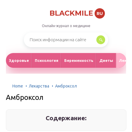
BLACKMILE
RU
Онлайн-журнал о медицине
Здоровье
Психология
Беременность
Диеты
Лекар
Home
Лекарства
Амброксол
Амброксол
Содержание: