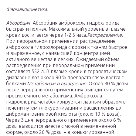
Фармакокинетика.
Абсорбция.
Абсорбция амброксола гидрохлорида
быстрая и полная. Максимальный уровень в плазме
крови достигается через 1-2,5 часа.
Распределение.
При пероральном применении распределение
амброксола гидрохлорида с крови к тканям быстрое
и выраженное, с наивысшей концентрацией
активного вещества в легких. Ожидаемый объем
распределения при пероральном применении
составляет 552 л. В плазме крови в терапевтическом
диапазоне доз около 90 % препарата связывается с
белками.
Метаболизм и выведение.
Около 30 % дозы
после перорального применения выводится путем
пресистемного метаболизма. Амброксола
гидрохлорид метаболизируется главным образом в
печени путем глюкуронизации и расщепления до
дибромантраниловой кислоты (около 10 % дозы).
Через 3 дня перорального применения около 6 %
дозы выводится вместе с мочой в незмененной
форме, около 26 % дозы – в коньюгированной