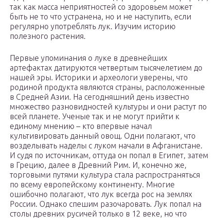
так как масса неприятностей со здоровьем может
быть не то что устранена, но и не наступить, если
регулярно употреблять лук. Изучим историю
полезного растения.
Первые упоминания о луке в древнейших
артефактах датируются четвертым тысячелетием до
нашей эры. Историки и археологи уверены, что
родиной продукта являются страны, расположенные
в Средней Азии. На сегодняшний день известно
множество разновидностей культуры и они растут по
всей планете. Ученые так и не могут прийти к
единому мнению – кто впервые начал
культивировать данный овощ. Одни полагают, что
возделывать наделы с луком начали в Афганистане.
И судя по источникам, оттуда он попал в Египет, затем
в Грецию, далее в Древний Рим. И, конечно же,
торговыми путями культура стала распространяться
по всему европейскому континенту. Многие
ошибочно полагают, что лук всегда рос на землях
России. Однако спешим разочаровать. Лук попал на
столы древних русичей только в 12 веке, но что