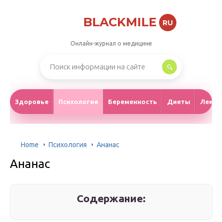
BLACKMILE
RU
Онлайн-журнал о медицине
Здоровье
Психология
Беременность
Диеты
Лекар
Home
Психология
Ананас
Ананас
Содержание: