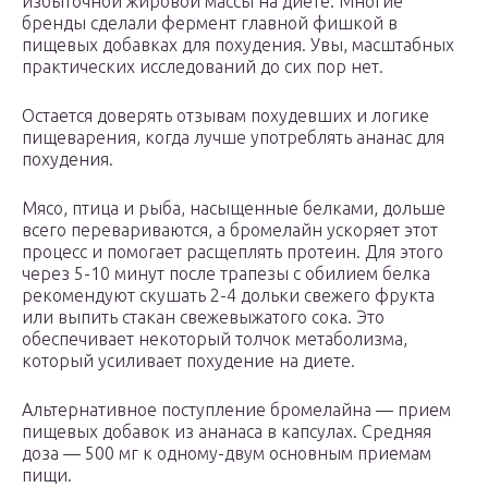
избыточной жировой массы на диете. Многие
бренды сделали фермент главной фишкой в
пищевых добавках для похудения. Увы, масштабных
практических исследований до сих пор нет.
Остается доверять отзывам похудевших и логике
пищеварения, когда лучше употреблять ананас для
похудения.
Мясо, птица и рыба, насыщенные белками, дольше
всего перевариваются, а бромелайн ускоряет этот
процесс и помогает расщеплять протеин. Для этого
через 5-10 минут после трапезы с обилием белка
рекомендуют скушать 2-4 дольки свежего фрукта
или выпить стакан свежевыжатого сока. Это
обеспечивает некоторый толчок метаболизма,
который усиливает похудение на диете.
Альтернативное поступление бромелайна — прием
пищевых добавок из ананаса в капсулах. Средняя
доза — 500 мг к одному-двум основным приемам
пищи.