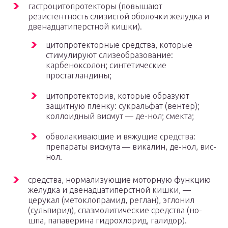
гастроцитопротекторы (повышают
резистентность слизистой оболочки желудка и
двенадцатиперстной кишки).
цитопротекторные средства, которые
стимулируют слизеобразование:
карбеноксолон; синтетические
простагландины;
цитопротекторив, которые образуют
защитную пленку: сукральфат (вентер);
коллоидный висмут — де-нол; смекта;
обволакивающие и вяжущие средства:
препараты висмута — викалин, де-нол, вис-
нол.
средства, нормализующие моторную функцию
желудка и двенадцатиперстной кишки, —
церукал (метоклопрамид, реглан), эглонил
(сульпирид), спазмолитические средства (но-
шпа, папаверина гидрохлорид, галидор).