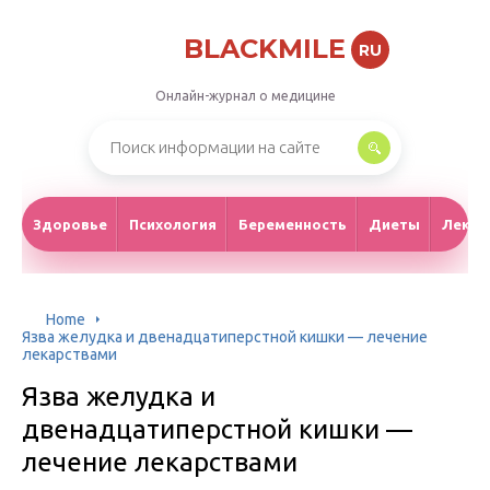
BLACKMILE
RU
Онлайн-журнал о медицине
Здоровье
Психология
Беременность
Диеты
Лекар
Home
Язва желудка и двенадцатиперстной кишки — лечение
лекарствами
Язва желудка и
двенадцатиперстной кишки —
лечение лекарствами