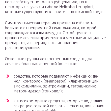
поспособствует не только рубцеванию, но в
некоторых случаях и гибели Helicobacter pylori,
которые существуют исключительно в кислой среде.
Симптоматическая терапия призвана избавить
больного от неприятной симптоматики, которой
сопровождается язва желудка. С этой целью в
процессе лечения применяются местные антацидные
препараты, а в период восстановления —
регенерирующие.
Основные группы лекарственных средств для
лечения больных язвенной болезнью:
средства, которые подавляют инфекцию: де-
нол; контролок (омепразол); кларитромицин,
амоксициллин, эритромицин, тетрациклин;
метронидазол (трихопол);
антисекреторные средства, которые подавляют
секрецию соляной кислоты, пепсина, повышают
интрагастральный рН: