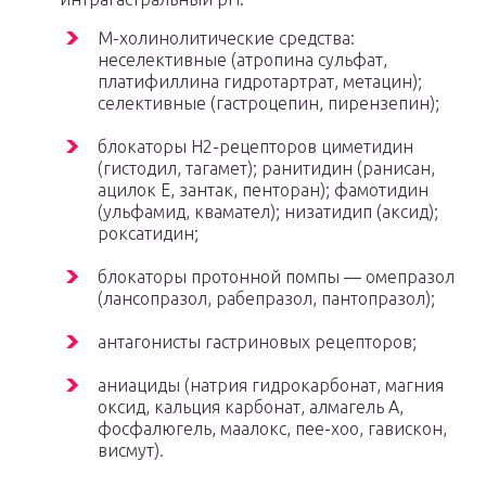
М-холинолитические средства:
неселективные (атропина сульфат,
платифиллина гидротартрат, метацин);
селективные (гастроцепин, пирензепин);
блокаторы Н2-рецепторов циметидин
(гистодил, тагамет); ранитидин (ранисан,
ацилок Е, зантак, пенторан); фамотидин
(ульфамид, квамател); низатидип (аксид);
роксатидин;
блокаторы протонной помпы — омепразол
(лансопразол, рабепразол, пантопразол);
антагонисты гастриновых рецепторов;
аниациды (натрия гидрокарбонат, магния
оксид, кальция карбонат, алмагель А,
фосфалюгель, маалокс, пее-хоо, гавискон,
висмут).