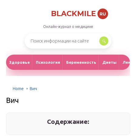
BLACKMILE
RU
Онлайн-журнал о медицине
Здоровье
Психология
Беременность
Диеты
Лекар
Home
Вич
Вич
Содержание: