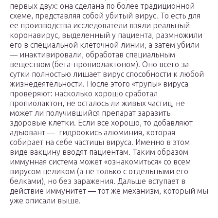
первых двух: она сделана по более традиционной
схеме, представляя собой убитый вирус. То есть для
ее производства исследователи взяли реальный
коронавирус, выделенный у пациента, размножили
его в специальной клеточной линии, а затем убили
— инактивировали, обработав специальным
веществом (бета-пропиолактоном). Оно всего за
сутки полностью лишает вирус способности к любой
жизнедеятельности. После этого «трупы» вируса
проверяют: насколько хорошо сработал
пропиолактон, не осталось ли живых частиц, не
может ли получившийся препарат заразить
здоровые клетки. Если все хорошо, то добавляют
адъювант — гидроокись алюминия, которая
собирает на себе частицы вируса. Именно в этом
виде вакцину вводят пациентам. Таким образом
иммунная система может «ознакомиться» со всем
вирусом целиком (а не только с отдельными его
белками), но без заражения. Дальше вступает в
действие иммунитет — тот же механизм, который мы
уже описали выше.