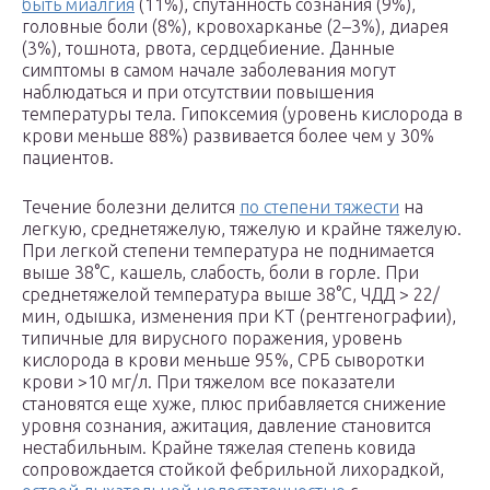
быть миалгия
(11%), спутанность сознания (9%),
головные боли (8%), кровохарканье (2–3%), диарея
(3%), тошнота, рвота, сердцебиение. Данные
симптомы в самом начале заболевания могут
наблюдаться и при отсутствии повышения
температуры тела. Гипоксемия (уровень кислорода в
крови меньше 88%) развивается более чем у 30%
пациентов.
Течение болезни делится
по степени тяжести
на
легкую, среднетяжелую, тяжелую и крайне тяжелую.
При легкой степени температура не поднимается
выше 38°C, кашель, слабость, боли в горле. При
среднетяжелой температура выше 38°C, ЧДД > 22/
мин, одышка, изменения при КТ (рентгенографии),
типичные для вирусного поражения, уровень
кислорода в крови меньше 95%, СРБ сыворотки
крови >10 мг/л. При тяжелом все показатели
становятся еще хуже, плюс прибавляется снижение
уровня сознания, ажитация, давление становится
нестабильным. Крайне тяжелая степень ковида
сопровождается стойкой фебрильной лихорадкой,