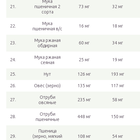
Мука
21.
пшеничная 2
73 мг
32 мг
сорта
Мука
22.
16 мг
18 мг
пшеничная в/с
Мука ржаная
23.
60 мг
34 мг
обдирная
Мука ржаная
24.
25 мг
19 мг
сеяная
25.
Нут
126 мг
193 мг
26.
Овёс (зерно)
135 мг
117 мг
Отруби
27.
235 мг
58 мг
овсяные
Отруби
28.
448 мг
150 мг
пшеничные
Пшеница
29.
(зерно, мягкий
108 мг
54 мг