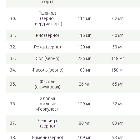
сорт)
Пшеница
30.
(зерно,
114 мг
62 мг
твердый сорт)
31.
Рис (зерно)
116 мг
40 мг
32.
Рожь (зерно)
120 мг
59 мг
33.
Соя (зерно)
226 мг
348 мг
34.
Фасоль (зерно)
103 мг
150 мг
Фасоль
35.
26 мг
65 мг
(стручковая)
Хлопья
36.
овсяные
129 мг
52 мг
«Геркулес»
Чечевица
37.
80 мг
83 мг
(зерно)
38.
Ячмень (зерно)
109 мг
93 мг