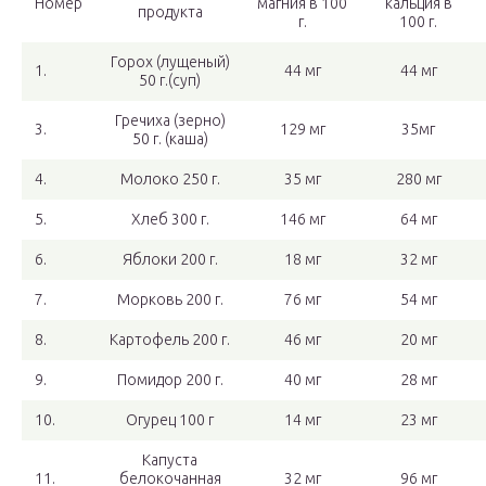
Номер
магния в 100
кальция в
продукта
г.
100 г.
Горох (лущеный)
1.
44 мг
44 мг
50 г.(суп)
Гречиха (зерно)
3.
129 мг
35мг
50 г. (каша)
4.
Молоко 250 г.
35 мг
280 мг
5.
Хлеб 300 г.
146 мг
64 мг
6.
Яблоки 200 г.
18 мг
32 мг
7.
Морковь 200 г.
76 мг
54 мг
8.
Картофель 200 г.
46 мг
20 мг
9.
Помидор 200 г.
40 мг
28 мг
10.
Огурец 100 г
14 мг
23 мг
Капуста
11.
белокочанная
32 мг
96 мг