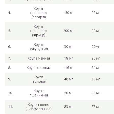
Крупа
4.
гречневая
150 мг
20 мг
(продел)
Крупа
5.
гречневая
200 мг
20 мг
(ядрица)
Крупа
6.
30 мг
20мг
кукурузная
7.
Крупа манная
18 мг
20 мг
8.
Крупа овсяная
116 мг
64 мг
Крупа
9.
40 мг
38 мг
перловая
Крупа
10.
50 мг
40 мг
пшеничная
Крупа пшено
11.
83 мг
27 мг
(шлифованное)