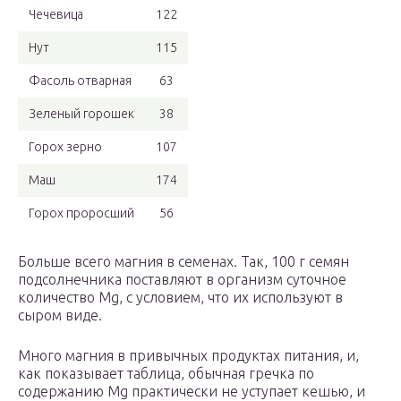
Чечевица
122
Нут
115
Фасоль отварная
63
Зеленый горошек
38
Горох зерно
107
Маш
174
Горох проросший
56
Больше всего магния в семенах. Так, 100 г семян
подсолнечника поставляют в организм суточное
количество Mg, с условием, что их используют в
сыром виде.
Много магния в привычных продуктах питания, и,
как показывает таблица, обычная гречка по
содержанию Mg практически не уступает кешью, и