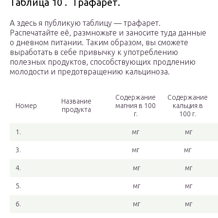
Таблица 10 . Трафарет.
А здесь я публикую таблицу — трафарет.
Распечатайте её, размножьте и заносите туда данные
о дневном питании. Таким образом, вы сможете
выработать в себе привычку к употреблению
полезных продуктов, способствующих продлению
молодости и предотвращению кальциноза.
Содержание
Содержание
Название
Номер
магния в 100
кальция в
продукта
г.
100 г.
1.
мг
мг
3.
мг
мг
4.
мг
мг
5.
мг
мг
6.
мг
мг