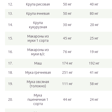
12.
Крупа рисовая
50 мг
40 мг
13.
Крупа ячневая
50 мг
80 мг
Крупа
14.
30 мг
20 мг
кукурузная
Макароны из
15.
45 мг
25 мг
муки 1 сорта
Макароны из
16.
76 мг
19 мг
муки в/с
17.
Маш
174 мг
192 мг
18.
Мука гречневая
251 мг
41 мг
Мука овсяная
19.
111 мг
58 мг
(толокно)
Мука
20.
пшеничная 1
44 мг
24 мг
сорта