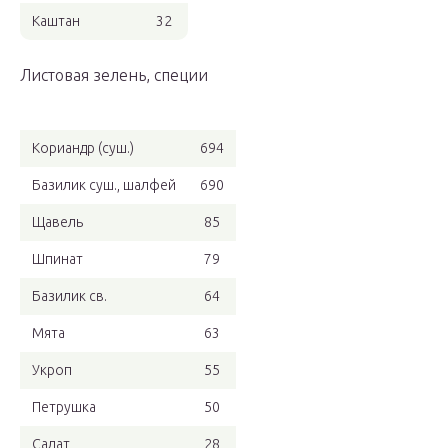
Каштан
32
Листовая зелень, специи
Кориандр (суш.)
694
Базилик суш., шалфей
690
Щавель
85
Шпинат
79
Базилик св.
64
Мята
63
Укроп
55
Петрушка
50
Салат
28