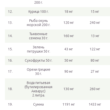
200 г.
12.
Курица 100 г.
18 мг
15 мг
Рыба окунь
13.
120 мг
240 мг
морской 200 г.
Тыквенные
14.
160 мг
13 мг
семена 30 г.
Зелень
15.
43 мг
122 мг
петрушки 50 г.
16.
Сухофрукты 50 г.
50 мг
80 мг
Орехи грецкие
17.
90 мг
27 мг
30 г.
Вода питьевая
(бутилированная
18.
130 мг
260 мг
Акварус)
2 литра.
19.
Сумма
1191 мг
1433 мг