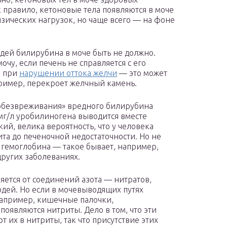
правило, кетоновые тела появляются в моче
зических нагрузок, но чаще всего — на фоне
дей билирубина в моче быть не должно.
очу, если печень не справляется с его
и при
нарушении оттока желчи
— это может
пример, перекроет желчный камень.
«обезвреживания» вредного билирубина
мг/л уробилиногена выводится вместе
кий, велика вероятность, что у человека
та до печеночной недостаточности. Но не
 гемоглобина — такое бывает, например,
ругих заболеваниях.
ляется от соединений азота — нитратов,
людей. Но если в мочевыводящих путях
апример, кишечные палочки,
оявляются нитриты. Дело в том, что эти
 их в нитриты, так что присутствие этих