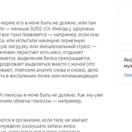
В норме его в моче быть не должно, или там
ло — меньше 0,002 г/л. Иногда у здоровых
 все-таки появляется — например, если они
са, или испытали накануне серьезную
ую нагрузку или эмоциональный стресс —
еловек перестает есть мясо, отдыхает
ивается, выделение белка прекращается.
Анд
продолжает выделяться вместе с мочой (это
муж
ивают, повторяя анализ снова и снова), дело
Здо
ть в воспалении почек или мочевыводящих
 глюкозы в моче быть не должно. Как мы уже
ушениях обмена глюкозы — например,
ются в организме, если телу не хватает
вынуждено разрушать запасы жира.
ьно, кетоновых тел в моче здоровых