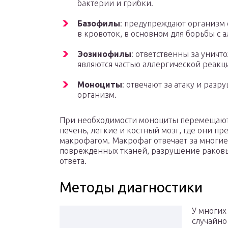
бактерии и грибки.
Базофилы
: предупреждают организм
в кровоток, в основном для борьбы с 
Эозинофилы
: ответственны за уничт
являются частью аллергической реакц
Моноциты
: отвечают за атаку и раз
организм.
При необходимости моноциты перемещаются
печень, легкие и костный мозг, где они п
макрофагом. Макрофаг отвечает за многи
поврежденных тканей, разрушение раковы
ответа.
Методы диагностики
У многих
случайно