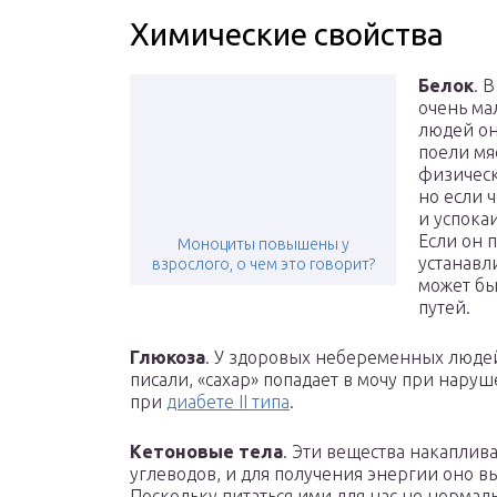
Химические свойства
Белок
. 
очень ма
людей он
поели мя
физическ
но если ч
и успока
Если он 
Моноциты повышены у
устанавл
взрослого, о чем это говорит?
может бы
путей.
Глюкоза
. У здоровых небеременных людей
писали, «сахар» попадает в мочу при нар
при
диабете II типа
.
Кетоновые тела
. Эти вещества накаплива
углеводов, и для получения энергии оно 
Поскольку питаться ими для нас не нормал