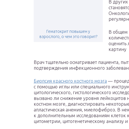
В других
становят
Онколог
регулярн
Гематокрит повышен у
В общем 
взрослого, о чем это говорит?
количест
оценить 
картину
Врач тщательно осматривает пациента, пыт
подтверждения инфекционного заболевани
Биопсия красного костного мозга
— процеду
с помощью иглы или специального инструм
цитологического, гистологического исследо
вызвано ли снижение уровня лейкоцитов 
костном мозге, диагностировать некоторы
апластическая анемия, миелофиброз. В не
к дополнительным исследованиям клеток к
цитометрии, цитогенетическому анализу и 