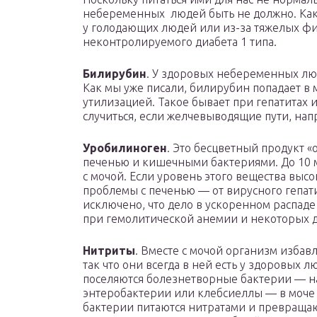
небеременных людей быть не должно. Как 
у голодающих людей или из-за тяжелых фи
неконтролируемого диабета 1 типа.
Билирубин
. У здоровых небеременных лю
Как мы уже писали, билирубин попадает в м
утилизацией. Такое бывает при гепатитах 
случиться, если желчевыводящие пути, на
Уробилиноген
. Это бесцветный продукт 
печенью и кишечными бактериями. До 10 
с мочой. Если уровень этого вещества высо
проблемы с печенью — от вирусного гепати
исключено, что дело в ускоренном распаде
при гемолитической анемии и некоторых д
Нитриты
. Вместе с мочой организм избав
так что они всегда в ней есть у здоровых 
поселяются болезнетворные бактерии — н
энтеробактерии или клебсиеллы — в моче п
бактерии питаются нитратами и превращают