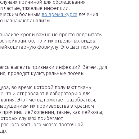
 случаях причиной для обследования
ся частые, тяжелые инфекции.
ическим больным
во время курса
лечения
о назначают анализы.
анализе крови важно не просто подсчитать
во лейкоцитов, но и их отдельных видов,
лейкоцитарную формулу. Это даст полную
аясь выявить признаки инфекций. Затем, для
я, проводят культуральные посевы.
ра, во время которой получают ткань
ента и отправляют в лабораторию для
вания. Этот метод помогает разобраться,
нарушением их производства в красном
е причины лейкопении, такие, как лейкозы,
которых случаях прибегают
расного костного мозга: проточной
др.