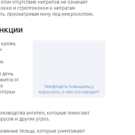
 этом отсутствие нитритов не означает
окки и стрептококки к нитратам
ять, просматривая мочу под микроскопом.
ункции
 крови,
и
и.
 день.
жится от
ко
Лимфоциты повышены у
которых
взрослого, о чем это говорит?
оизводства антител, которые помогают
русов и других угроз.
овяные тельца, которые уничтожают