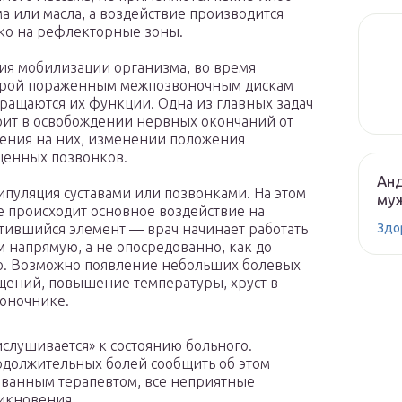
а или масла, а воздействие производится
ко на рефлекторные зоны.
ия мобилизации организма, во время
орой пораженным межпозвоночным дискам
ращаются их функции. Одна из главных задач
оит в освобождении нервных окончаний от
ения на них, изменении положения
енных позвонков.
Анд
пуляция суставами или позвонками. На этом
муж
е происходит основное воздействие на
Здо
тившийся элемент — врач начинает работать
м напрямую, а не опосредованно, как до
о. Возможно появление небольших болевых
ений, повышение температуры, хруст в
оночнике.
слушивается» к состоянию больного.
одолжительных болей сообщить об этом
ованным терапевтом, все неприятные
икновения.