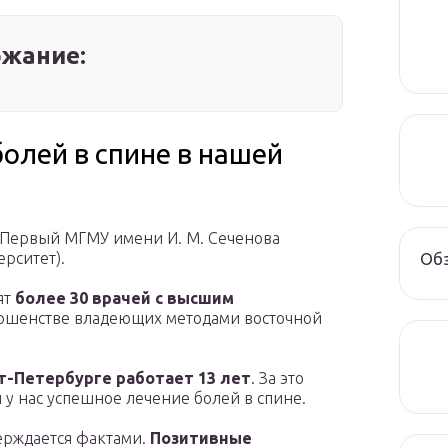
жание:
олей в спине в нашей
О Первый МГМУ имени И. М. Сеченова
Обз
рситет).
ят
более 30 врачей с высшим
ершенстве владеющих методами восточной
кт-Петербурге работает
13 лет
. За это
 у нас успешное лечение болей в спине.
ерждается фактами.
Позитивные