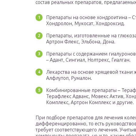
состав реальных препаратов, предлагаемых
Препараты на основе хондроитина – С
Хондролон, Мукосат, Хондроксид.
Препараты, изготовленные на глюкоз
Артрон Флекс, Эльбона, Дона.
Препараты с содержанием гиалуронов
– Адант, Сингиал, Нолтрекс, Гиалган.
Лекарства на основе хрящевой ткани 
Алфлутоп, Румалон.
Комбинированные препараты – Тераф
Терафлекс Адванс, Мовекс Актив, Хо
Комплекс, Артрон Комплекс и другие.
При подборе препаратов для лечения коле
дифференцированно, то есть руководствова
требует соответствующего лечения. Учиты
компоненты препарата, но и то, каким об