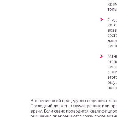
крем
толь
Стад
кот
возв
сост
давл
смещ
Мани
этап
смес
с ни
этог
ощущ
позв
В течение всей процедуры специалист «при
Последний должен в случае резких или пр
врачу. Если сеанс проводится квалифицир
ощущения прекращаются сразу после возн