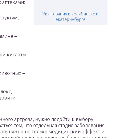
 аптеками:
Увч-терапия в челябинске и
труктум,
екатеринбурге
амине –
ой кислоты
животных –
лекс,
ндроитин
нного артроза, нужно подойти к выбору
ться тем, что отдельная стадия заболевания
вать нужно не только медицинский эффект и
разом действующее вещество будет доставлено