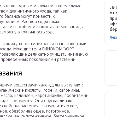
 что дегтярным мылом ни в коем случае
Лив
вом для интимного ухода, так как
от 
 баланса могут привести к
при
арушениям. Раствор соды также
эфф
ельным способом избавиться от молочницы,
бе
возможную токсичность соды.
Лек
из них акушеры-гинекологи назначают сами
и уходу. Моющие гели ГИНОКОМФОРТ
, позволяющие деликатно очищать интимную
ы проверенных поколениями растений.
азания
щими веществами календулы выступают:
рганические кислоты, горечи, сапонины,
масло, календен, каротиноиды, провитамин
циды, ферменты. Они обуславливают
 свойства растения: спазмолитическое,
ное, обезболивающее, потогонное,
вляющее, гипотензивное, бактерицидное,