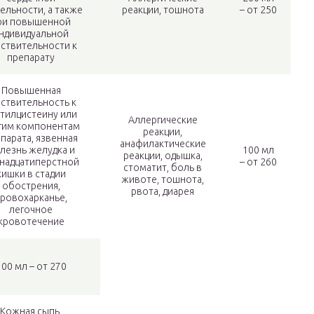
ельности, а также
реакции, тошнота
– от 250
ри повышенной
ндивидуальной
вствительности к
препарату
Повышенная
вствительность к
тилцистеину или
Аллергические
гим компонентам
реакции,
парата, язвенная
анафилактические
лезнь желудка и
100 мл
реакции, одышка,
надцатиперстной
– от 260
стоматит, боль в
кишки в стадии
животе, тошнота,
обострения,
рвота, диарея
ровохарканье,
легочное
кровотечение
100 мл – от 270
Кожная сыпь,