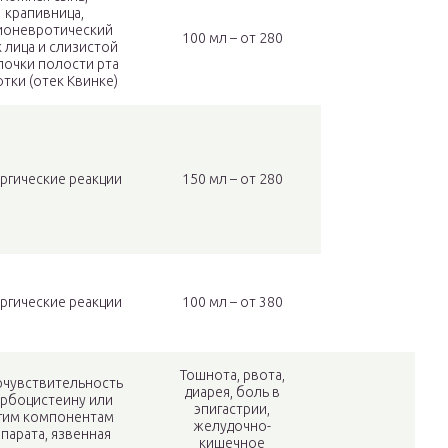
крапивница,
ионевротический
100 мл – от 280
 лица и слизистой
очки полости рта
отки (отек Квинке)
ргические реакции
150 мл – от 280
ргические реакции
100 мл – от 380
Тошнота, рвота,
рчувствительность
диарея, боль в
арбоцистеину или
эпигастрии,
гим компонентам
желудочно-
парата, язвенная
кишечное