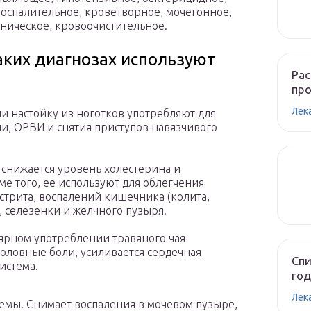
оспалительное, кроветворное, мочегонное,
ническое, кровоочистительное.
аких диагнозах используют
Рас
пр
Лек
и настойку из ноготков употребляют для
ии, ОРВИ и снятия приступов навязчивого
снижается уровень холестерина и
 того, ее используют для облегчения
стрита, воспалений кишечника (колита,
, селезенки и желчного пузыря.
ярном употреблении травяного чая
 головные боли, усиливается сердечная
Спи
истема.
год
Лек
емы. Снимает воспаления в мочевом пузыре,