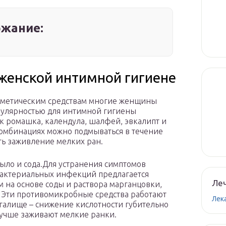
жание:
женской интимной гигиене
сметическим средствам многие женщины
улярностью для интимной гигиены
к ромашка, календула, шалфей, эвкалипт и
 комбинациях можно подмываться в течение
ть заживление мелких ран.
ыло и сода.Для устранения симптомов
бактериальных инфекций предлагается
Леч
 на основе соды и раствора марганцовки,
 Эти противомикробные средства работают
Лек
галище – снижение кислотности губительно
лучше заживают мелкие ранки.