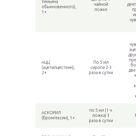
тимьяна
чайной
деят
обыкновенного),
ложке
п
1+
и
чу
чу
аце
дру
пре
АЦЦ
По 5 мл
бо
(ацетилцистеин),
сиропа 2-3
две
2+
раза в сутки
к
по 5 мл (1 ч.
АСКОРИЛ
ложка) 3
(бромгексин), 1+
раза в сутки