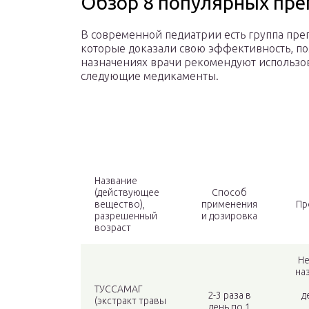
Обзор 8 популярных пре
В современной педиатрии есть группа пре
которые доказали свою эффективность, по
назначениях врачи рекомендуют использо
следующие медикаменты.
Название
(действующее
Способ
вещество),
применения
Пр
разрешенный
и дозировка
возраст
Не
на
ТУССАМАГ
2-3 раза в
д
(экстракт травы
день по 1