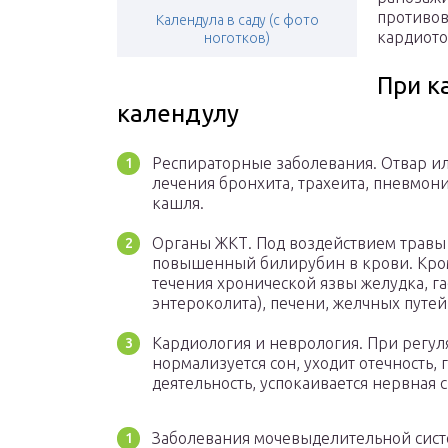
противов
Календула в саду (с фото
кардиото
ноготков)
При к
календулу
Респираторные заболевания. Отвар ил
лечения бронхита, трахеита, пневмон
кашля.
Органы ЖКТ. Под воздействием травы 
повышенный билирубин в крови. Кроме
течения хронической язвы желудка, га
энтероколита), печени, желчных путей
Кардиология и неврология. При регул
нормализуется сон, уходит отечность,
деятельность, успокаивается нервная с
Заболевания мочевыделительной сист