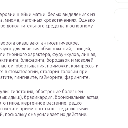
 эрозии шейки матки, белых выделениях из
ла, миоме, маточных кровотечениях. Однако
тве дополнительного средства к основному
ворота оказывают антисептическое,
ьзуют для лечения обморожений, свищей,
ыпи гнойного характера, фурункулов, лишая,
ктивита, блефарита, бородавок и мозолей.
 настои, обертывания, примочки, компрессы и
я в стоматологии, отоларингологии при
матите, гингивите, гайморите, фарингите.
улы: гипотония, обострение болезней
выкидыш), брадикардия, бронхиальная астма,
– это гипоаллергенное растение, редко
сочетать прием ноготков с седативными
й, поскольку она усиливает их действие.