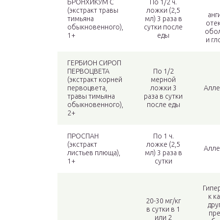
БРОНХИКУМ С
По 1/2 ч.
(экстракт травы
ложки (2,5
анг
тимьяна
мл) 3 раза в
отек
обыкновенного),
сутки после
обол
1+
еды
и гл
ГЕРБИОН СИРОП
ПЕРВОЦВЕТА
По 1/2
(экстракт корней
мерной
первоцвета,
ложки 3
Алле
травы тимьяна
раза в сутки
обыкновенного),
после еды
2+
ПРОСПАН
По 1 ч.
(экстракт
ложке (2,5
Алле
листьев плюща),
мл) 3 раза в
1+
сутки
Гипе
к к
20-30 мг/кг
дру
в сутки в 1
пре
или 2