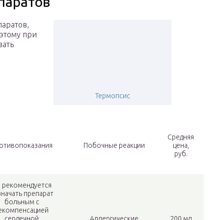
паратов
паратов,
этому при
вать
Термопсис
Средняя
отивопоказания
Побочные реакции
цена,
руб.
 рекомендуется
значать препарат
больным с
екомпенсацией
сердечной
Аллергические
200 мл