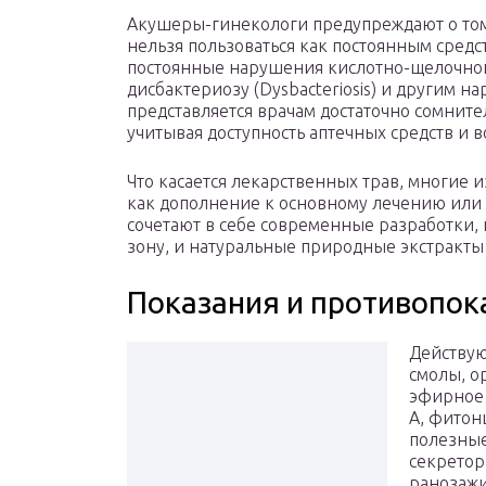
Акушеры-гинекологи предупреждают о том,
нельзя пользоваться как постоянным средст
постоянные нарушения кислотно-щелочного
дисбактериозу (Dysbacteriosis) и другим н
представляется врачам достаточно сомнит
учитывая доступность аптечных средств и 
Что касается лекарственных трав, многие 
как дополнение к основному лечению ил
сочетают в себе современные разработки
зону, и натуральные природные экстракт
Показания и противопок
Действую
смолы, о
эфирное 
A, фитон
полезные
секретор
ранозажи