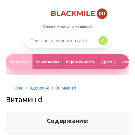
BLACKMILE
RU
Онлайн-журнал о медицине
Здоровье
Психология
Беременность
Диеты
Лекар
Home
Здоровье
Витамин d
Витамин d
Содержание: