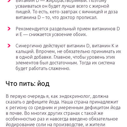
Витамин D — жирорастворимый. Поэтому
усваиваться он будет лучше всего с жирной
пищей. То есть, кето-завтрак с яичницей и доза
витамина D – то, что доктор прописал.
Рекомендуется раздельный прием витаминов D
и Е — снижается усвоение обоих.
Синергично действуют витамин D, витамин К и
кальций. Впрочем, не обязательно принимать их
в одной добавке. Главное, чтобы уровень этих
элементов был достаточным. Тогда их система
будет работать слаженно.
Что пить: йод
В первую очередь я, как эндокринолог, должна
сказать о дефиците йода. Наша страна принадлежит
к региону со средним и умеренным дефицитом йода
в почве. Во многих других странах с такой же
особенностью раз и навсегда введено обязательное
йодирование соли на производстве, и жители