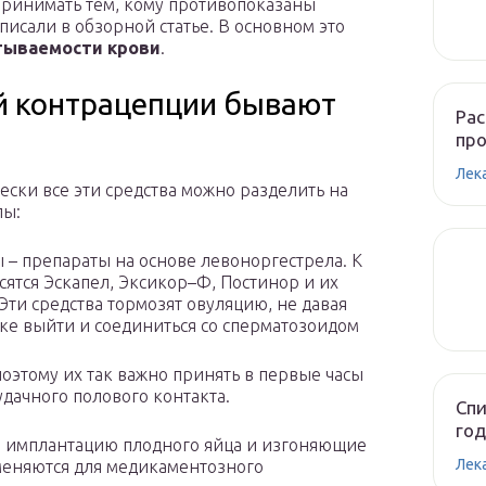
 принимать тем, кому противопоказаны
исали в обзорной статье. В основном это
тываемости крови
.
й контрацепции бывают
Рас
пр
Лек
ески все эти средства можно разделить на
пы:
ы – препараты на основе левоноргестрела. К
сятся Эскапел, Эксикор–Ф, Постинор и их
 Эти средства тормозят овуляцию, не давая
ке выйти и соединиться со сперматозоидом
оэтому их так важно принять в первые часы
удачного полового контакта.
Спи
год
е имплантацию плодного яйца и изгоняющие
Лек
именяются для медикаментозного