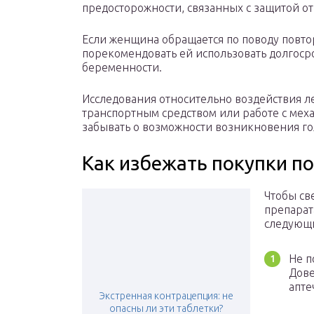
предосторожности, связанных с защитой о
Если женщина обращается по поводу повто
порекомендовать ей использовать долгос
беременности.
Исследования относительно воздействия л
транспортным средством или работе с мех
забывать о возможности возникновения г
Как избежать покупки п
Чтобы св
препарат
следующ
Не п
Дов
апте
Экстренная контрацепция: не
опасны ли эти таблетки?