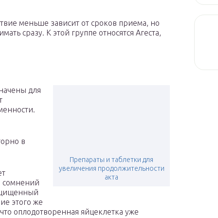
йствие меньше зависит от сроков приема, но
ать сразу. К этой группе относятся Агеста,
начены для
т
менности.
торно в
Препараты и таблетки для
увеличения продолжительности
ет
акта
и сомнений
ащищенный
ние этого же
, что оплодотворенная яйцеклетка уже