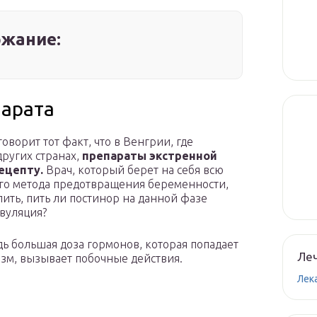
жание:
парата
говорит тот факт, что в Венгрии, где
других странах,
препараты экстренной
ецепту.
Врач, который берет на себя всю
ого метода предотвращения беременности,
ить, пить ли постинор на данной фазе
вуляция?
ь большая доза гормонов, которая попадает
Леч
зм, вызывает побочные действия.
Лек