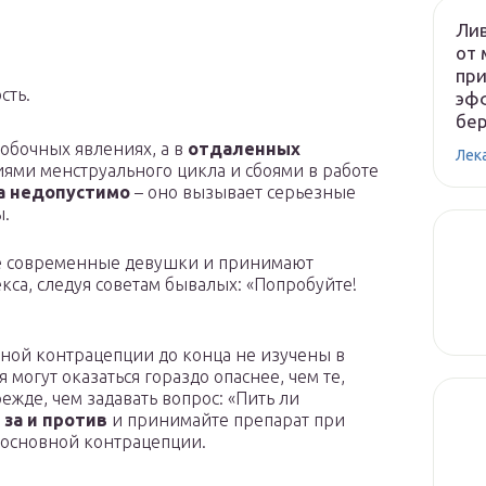
Лив
от 
при
сть.
эфф
бе
обочных явлениях, а в
отдаленных
Лек
ями менструального цикла и сбоями в работе
а недопустимо
– оно вызывает серьезные
ы.
ие современные девушки и принимают
са, следуя советам бывалых: «Попробуйте!
нной контрацепции до конца не изучены в
 могут оказаться гораздо опаснее, чем те,
ежде, чем задавать вопрос: «Пить ли
 за и против
и принимайте препарат при
 основной контрацепции.