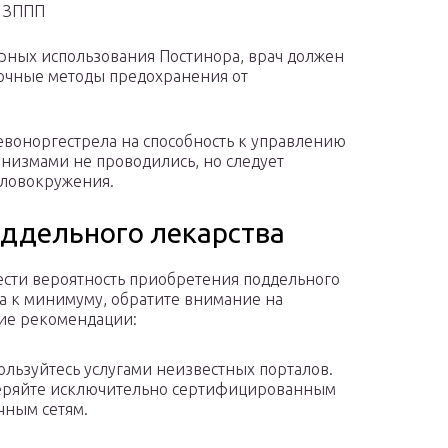
т ЗППП
рных использования Постинора, врач должен
рочные методы предохранения от
евоноргестрела на способность к управлению
анизмами не проводились, но следует
оловокружения.
оддельного лекарства
ести вероятность приобретения поддельного
а к минимуму, обратите внимание на
ие рекомендации:
ользуйтесь услугами неизвестных порталов.
еряйте исключительно сертифицированным
чным сетям.