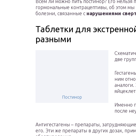
Всем ли можно пить постинор? Его нельзя
гормональные контрацептивы, об этом мы п
болезни, связанные с
нарушениями свер
Таблетки для экстренно
разными
Схематич
две груп
Гестаген
ним отно
аналоги.
яйцеклет
Постинор
Именно п
после не
Антигестагены – препараты, затрудняющи
его. Эти же препараты в других дозах, пр