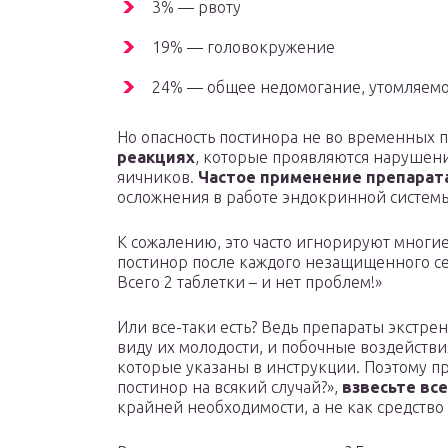
3% — рвоту
19% — головокружение
24% — общее недомогание, утомляемо
Но опасность постинора не во временных п
реакциях
, которые проявляются нарушени
яичников.
Частое применение препарат
осложнения в работе эндокринной систем
К сожалению, это часто игнорируют мног
постинор после каждого незащищенного сек
Всего 2 таблетки – и нет проблем!»
Или все-таки есть? Ведь препараты экстре
виду их молодости, и побочные воздействия
которые указаны в инструкции. Поэтому пр
постинор на всякий случай?»,
взвесьте все
крайней необходимости, а не как средство