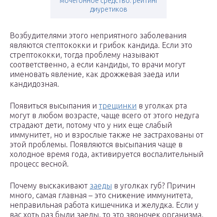
мочегонное средство: рейтинг
диуретиков
Возбудителями этого неприятного заболевания
являются стептококки и грибок кандида. Если это
стрептококки, тогда проблему называют
соответственно, а если кандиды, то врачи могут
именовать явление, как дрожжевая заеда или
кандидозная.
Появиться высыпания и
трещинки
в уголках рта
могут в любом возрасте, чаще всего от этого недуга
страдают дети, потому что у них еще слабый
иммунитет, но и взрослые также не застрахованы от
этой проблемы. Появляются высыпания чаще в
холодное время года, активируется воспалительный
процесс весной.
Почему выскакивают
заеды
в уголках губ? Причин
много, самая главная – это снижение иммунитета,
неправильная работа кишечника и желудка. Если у
вас хоть раз были заеды, то это звоночек организма,