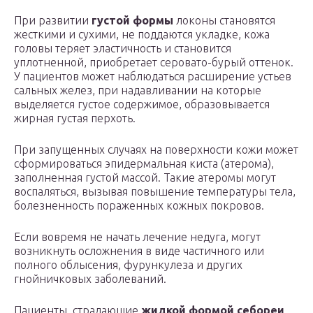
При развитии
густой формы
локоны становятся
жесткими и сухими, не поддаются укладке, кожа
головы теряет эластичность и становится
уплотненной, приобретает серовато-бурый оттенок.
У пациентов может наблюдаться расширение устьев
сальных желез, при надавливании на которые
выделяется густое содержимое, образовывается
жирная густая перхоть.
При запущенных случаях на поверхности кожи может
сформироваться эпидермальная киста (атерома),
заполненная густой массой. Такие атеромы могут
воспаляться, вызывая повышение температуры тела,
болезненность пораженных кожных покровов.
Если вовремя не начать лечение недуга, могут
возникнуть осложнения в виде частичного или
полного облысения, фурункулеза и других
гнойничковых заболеваний.
Пациенты, страдающие
жидкой формой себореи
,