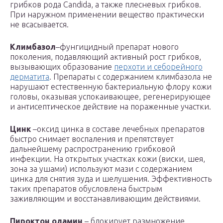
грибков рода Candida, а также плесневых грибков.
При наружном применении вещество практически
не всасывается.
Климбазол
–фунгицидный препарат нового
поколения, подавляющий активный рост грибков,
вызывающих образование
перхоти и себорейного
дерматита
. Препараты с содержанием климбазола не
нарушают естественную бактериальную флору кожи
головы, оказывая успокаивающее, регенерирующее
и антисептическое действие на пораженные участки.
Цинк
–оксид цинка в составе лечебных препаратов
быстро снимает воспаления и препятствует
дальнейшему распространению грибковой
инфекции. На открытых участках кожи (виски, шея,
зона за ушами) используют мази с содержанием
цинка для снятия зуда и шелушения. Эффективность
таких препаратов обусловлена быстрым
заживляющим и восстанавливающим действиями.
Пироктон оламин
– блокирует размножение