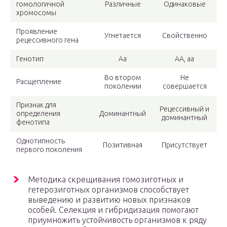
гомологичной
Различные
Одинаковые
хромосомы
Проявление
Угнетается
Свойственно
рецессивного гена
Генотип
Аа
АА, аа
Во втором
Не
Расщепление
поколении
совершается
Признак для
Рецессивный и
определения
Доминантный
доминантный
фенотипа
Однотипность
Позитивная
Присутствует
первого поколения
Методика скрещивания гомозиготных и
гетерозиготных организмов способствует
выведению и развитию новых признаков
особей. Селекция и гибридизация помогают
приумножить устойчивость организмов к ряду