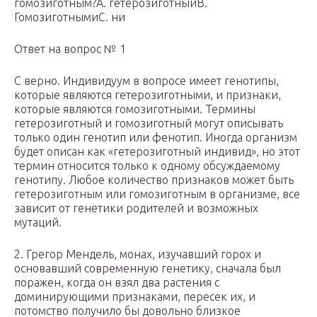
гомозиготным?A. гетерозиготныйB.
ГомозиготнымиC. ни
Ответ на вопрос № 1
С верно. Индивидуум в вопросе имеет генотипы,
которые являются гетерозиготными, и признаки,
которые являются гомозиготными. Термины
гетерозиготный и гомозиготный могут описывать
только один генотип или фенотип. Иногда организм
будет описан как «гетерозиготный индивид», но этот
термин относится только к одному обсуждаемому
генотипу. Любое количество признаков может быть
гетерозиготным или гомозиготным в организме, все
зависит от генетики родителей и возможных
мутаций.
2. Грегор Мендель, монах, изучавший горох и
основавший современную генетику, сначала был
поражен, когда он взял два растения с
доминирующими признаками, пересек их, и
потомство получило бы довольно близкое