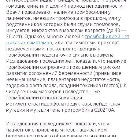
гомоцистеина или долгий период неподвижности.
Врачи подозревают наличие тромбофилии у
пациентов, имевших тромбозы в прошлом, или у
родственников которых были случаи тромбозов,
инсультов, инфарктов в молодом возрасте (до 40 —
50 лет). Однако у многих людей с
тромбофилией нет
никаких симптомов
, или эти симптомы проходят
незамеченными, поскольку тенденция к
тромбофилии недостаточно сильно выражена.
Исследования последних лет показали, что наличие
тромбофилии сопряжено с повышенным риском
развития осложнений беременности (привычное
невынашивание, плацентарная недостаточность,
задержка роста плода, поздний токсикоз (гестоз)). К
числу генных маркеров наследственных
тромбофилий относятся мутация
метилентетрагидрофолатредуктазы, лейденская
мутация и мутация гена протромбина G20210A.
Исследования последних лет показали, что у
пациенток с привычным невынашиванием
беременности часто обнаруживаются один или