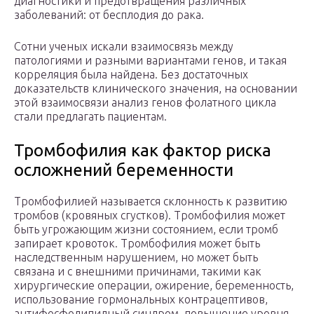
диагностики и предотвращения различных
заболеваний: от бесплодия до рака.
Сотни ученых искали взаимосвязь между
патологиями и разными вариантами генов, и такая
корреляция была найдена. Без достаточных
доказательств клинического значения, на основании
этой взаимосвязи анализ генов фолатного цикла
стали предлагать пациентам.
Тромбофилия как фактор риска
осложнений беременности
Тромбофилией называется склонность к развитию
тромбов (кровяных сгустков). Тромбофилия может
быть угрожающим жизни состоянием, если тромб
запирает кровоток. Тромбофилия может быть
наследственным нарушением, но может быть
связана и с внешними причинами, такими как
хирургические операции, ожирение, беременность,
использование гормональных контрацептивов,
антифосфолипидный синдром, повышение уровня