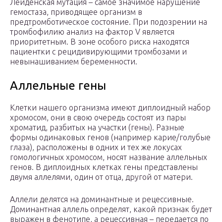
Лейденская мутация – самое значимое нарушение
гемостаза, приводящее организм в
предтромботическое состояние. При подозрении на
тромбофилию анализ на фактор V является
приоритетным. В зоне особого риска находятся
пациентки с рецидивирующими тромбозами и
невынашиванием беременности.
Аллельные гены
Клетки нашего организма имеют диплоидный набор
хромосом, они в свою очередь состоят из пары
хроматид, разбитых на участки (гены). Разные
формы одинаковых генов (например карие/голубые
глаза), расположены в одних и тех же локусах
гомологичных хромосом, носят название аллельных
генов. В диплоидных клетках гены представлены
двумя аллелями, один от отца, другой от матери.
Аллели делятся на доминантные и рецессивные.
Доминантная аллель определят, какой признак будет
выражен в фенотипе, а рецессивная – передается по