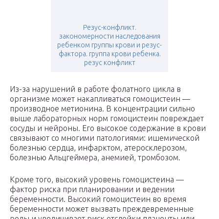
Резус-конфликт.
закономерности наследования
ребенком группы крови и резус-
фактора. группа крови ребенка.
резус конфликт
Из-за нарушений в работе фолатного цикла в
организме может накапливаться гомоцистеин —
производное метионина. В концентрации сильно
выше лабораторных норм гомоцистеин повреждает
сосуды и нейроны. Его высокое содержание в крови
связывают со многими патологиями: ишемической
болезнью сердца, инфарктом, атеросклерозом,
болезнью Альцгеймера, анемией, тромбозом.
Кроме того, высокий уровень гомоцистеина —
фактор риска при планировании и ведении
беременности. Высокий гомоцистеин во время
беременности может вызвать преждевременные
роды и увеличивает риск отслойки плаценты или