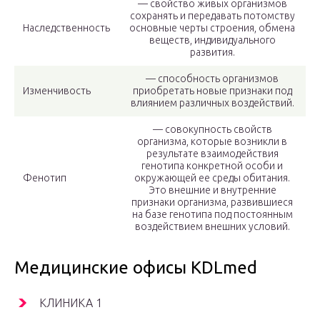
— свойство живых организмов
сохранять и передавать потомству
Наследственность
основные черты строения, обмена
веществ, индивидуального
развития.
— способность организмов
Изменчивость
приобретать новые признаки под
влиянием различных воздействий.
— совокупность свойств
организма, которые возникли в
результате взаимодействия
генотипа конкретной особи и
Фенотип
окружающей ее среды обитания.
Это внешние и внутренние
признаки организма, развившиеся
на базе генотипа под постоянным
воздействием внешних условий.
Медицинские офисы KDLmed
КЛИНИКА 1