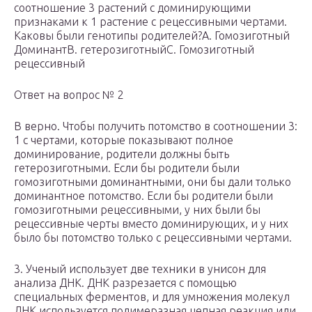
соотношение 3 растений с доминирующими
признаками к 1 растение с рецессивными чертами.
Каковы были генотипы родителей?A. Гомозиготный
ДоминантB. гетерозиготныйC. Гомозиготный
рецессивный
Ответ на вопрос № 2
В верно. Чтобы получить потомство в соотношении 3:
1 с чертами, которые показывают полное
доминирование, родители должны быть
гетерозиготными. Если бы родители были
гомозиготными доминантными, они бы дали только
доминантное потомство. Если бы родители были
гомозиготными рецессивными, у них были бы
рецессивные черты вместо доминирующих, и у них
было бы потомство только с рецессивными чертами.
3. Ученый использует две техники в унисон для
анализа ДНК. ДНК разрезается с помощью
специальных ферментов, и для умножения молекул
ДНК используется полимеразная цепная реакция или