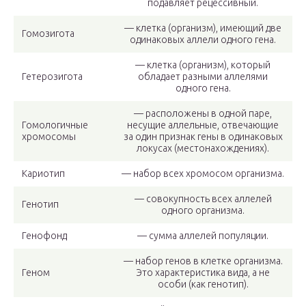
подавляет рецессивный.
— клетка (организм), имеющий две
Гомозигота
одинаковых аллели одного гена.
— клетка (организм), который
Гетерозигота
обладает разными аллелями
одного гена.
— расположены в одной паре,
Гомологичные
несущие аллельные, отвечающие
хромосомы
за один признак гены в одинаковых
локусах (местонахождениях).
Кариотип
— набор всех хромосом организма.
— совокупность всех аллелей
Генотип
одного организма.
Генофонд
— сумма аллелей популяции.
— набор генов в клетке организма.
Геном
Это характеристика вида, а не
особи (как генотип).