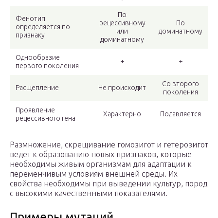
По
Фенотип
рецессивному
По
определяется по
или
доминатному
признаку
доминатному
Однообразие
+
+
первого поколения
Со второго
Расщепление
Не происходит
поколения
Проявление
Характерно
Подавляется
рецессивного гена
Размножение, скрещивание гомозигот и гетерозигот
ведет к образованию новых признаков, которые
необходимы живым организмам для адаптации к
переменчивым условиям внешней среды. Их
свойства необходимы при выведении культур, пород
с высокими качественными показателями.
Примеры мутаций