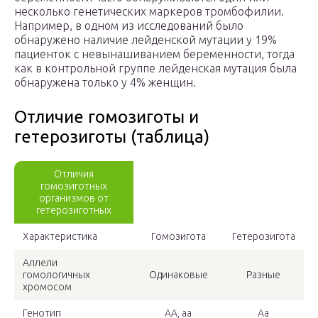
несколько генетических маркеров тромбофилии.
Например, в одном из исследований было
обнаружено наличие лейденской мутации у 19%
пациенток с невынашиванием беременности, тогда
как в контрольной группе лейденская мутация была
обнаружена только у 4% женщин.
Отличие гомозиготы и
гетерозиготы (таблица)
Отличия
гомозиготных
организмов от
гетерозиготных
Характеристика
Гомозигота
Гетерозигота
Аллели
гомологичных
Одинаковые
Разные
хромосом
Генотип
AA, aa
Aa