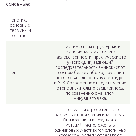
основные:
Генетика,
основные
термины и
понятия
— минимальная структурная и
функциональная единица
наследственности. Практически это
участок ДНК, задающий
последовательность аминокислот
Ген
в одном белке либо кодирующий
последовательность нуклеотидов
в РНК. Современное представление
о гене значительно расширилось,
по сравнению с началом
минувшего века.
— варианты одного гена, его
различные проявления или формы.
Они возникли в результате
мутаций. Расположены в
одинаковых участках гомологичных
хромосом. Аллели определяют