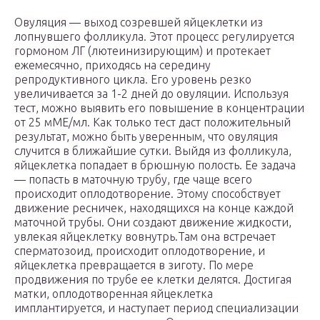
Овуляция — выход созревшей яйцеклетки из
лопнувшего фолликула. Этот процесс регулируется
гормоном ЛГ (лютеинизирующим) и протекает
ежемесячно, приходясь на середину
репродуктивного цикла. Его уровень резко
увеличивается за 1-2 дней до овуляции. Используя
тест, можно выявить его повышение в концентрации
от 25 мМЕ/мл. Как только тест даст положительный
результат, можно быть уверенным, что овуляция
случится в ближайшие сутки. Выйдя из фолликула,
яйцеклетка попадает в брюшную полость. Ее задача
— попасть в маточную трубу, где чаще всего
происходит оплодотворение. Этому способствует
движение ресничек, находящихся на конце каждой
маточной трубы. Они создают движение жидкости,
увлекая яйцеклетку вовнутрь.Там она встречает
сперматозоид, происходит оплодотворение, и
яйцеклетка превращается в зиготу. По мере
продвижения по трубе ее клетки делятся. Достигая
матки, оплодотворенная яйцеклетка
имплантируется, и наступает период специализации