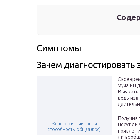
Содер
Симптомы
Зачем диагностировать 
Своеврем
мужчин д
Выявить 
ведь изв
длительн
Получив 
Железо-связывающая
несут ли
способность, общая (tibc)
появлени
ли вообщ