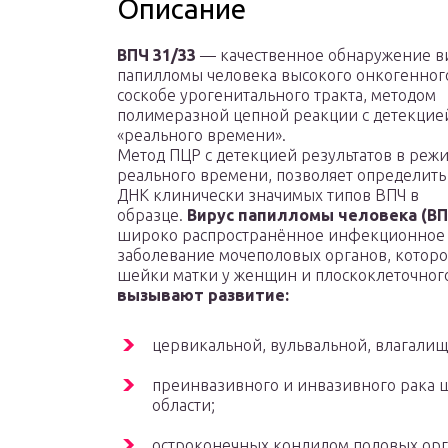
Описание
ВПЧ 31/33
— качественное обнаружение в
папилломы человека высокого онкогенного
соскобе урогенитального тракта, методом
полимеразной цепной реакции с детекцие
«реального времени».
Метод ПЦР с детекцией результатов в реж
реального времени, позволяет определить
ДНК клинически значимых типов ВПЧ в
образце.
Вирус папилломы человека (ВП
широко распространённое инфекционное
заболевание мочеполовых органов, которо
шейки матки у женщин и плоскоклеточного
вызывают развитие:
цервикальной, вульвальной, влагали
преинвазивного и инвазивного рака 
области;
остроконечных кондилом половых орг