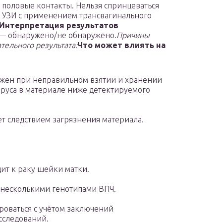
 в половые контакты. Нельзя спринцеваться
е УЗИ с применением трансвагинального
Интерпретация результатов
 — обнаружено/не обнаружено.
Причины
тельного результата:
Что может влиять на
жен при неправильном взятии и хранении
ируса в материале ниже детектируемого
т следствием загрязнения материала.
ит к раку шейки матки.
несколькими генотипами ВПЧ.
роваться с учётом заключений
сследований.