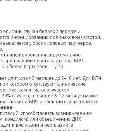
о описаны случаи бытовой передачи
тся инфицированию с одинаковой частотой.
 выявляется у обоих половых партнеров.
е.
стота инфицирования вирусом прямо
: при наличии одного партнера, ВПЧ
 5 и более партнёров — у 70–
т длиться от 2 месяцев до 2–10 лет. Для ВПЧ
 при котором отсутствуют клинические
ологическом и гистологическом
30% случаев, в течение 6–12 месяцев может
тика скрытой ВПЧ-инфекции осуществляется
ления
эпителий: способствовать возникновению
м, кондилом) или объединению ДНК
водит к дисплазии и неоплазии, в
ть локализации рака — переходная зоне