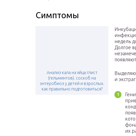
Симптомы
Инкубац
инфекции
недель до
Долгое в
незамече
появляют
Анализ кала на яйца глист
Выделяю
(гельминтов). соскоб на
и экстра
энтеробиоз у детей и взрослых.
как правильно подготовиться?
Гени
прив
конд
появ
кото
фона
их р