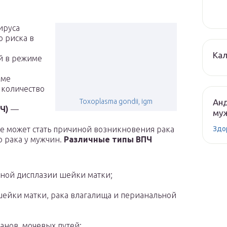
ируса
 риска в
Кал
й в режиме
име
 количество
Анд
Toxoplasma gondii, igm
Ч)
—
муж
Здо
е может стать причиной возникновения рака
 рака у мужчин.
Различные типы ВПЧ
щной дисплазии шейки матки;
шейки матки, рака влагалища и перианальной
анов, мочевых путей;