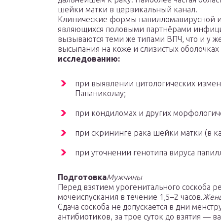
шейки матки в цервикальный канал.
Клинические формы папилломавирусной и
являющихся половыми партнёрами инфиц
вызываются теми же типами ВПЧ, что и у ж
высыпания на коже и слизистых оболочках
исследованию:
при выявлении цитологических измене
Папаниколау;
при кондиломах и других морфологич
при скрининге рака шейки матки (в к
при уточнении генотипа вируса папил
Подготовка
Мужчины
Перед взятием урогенитального соскоба р
мочеиспускания в течение 1,5–2 часов.
Жен
Сдача соскоба не допускается в дни менст
антибиотиков, за трое суток до взятия — 