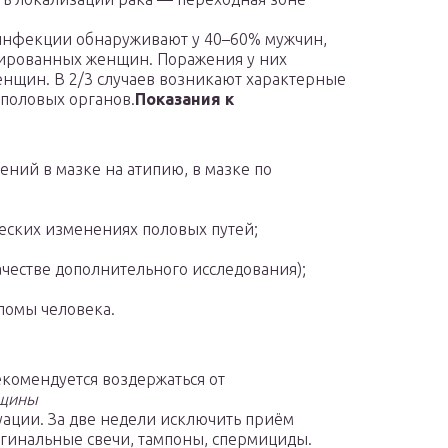
нфекции обнаруживают у 40–60% мужчин,
ированных женщин. Поражения у них
енщин. В 2/3 случаев возникают характерные
 половых органов.
Показания к
ний в мазке на атипию, в мазке по
еских изменениях половых путей;
ачестве дополнительного исследования);
ломы человека.
екомендуется воздержаться от
щины
руации. За две недели исключить приём
вагинальные свечи, тампоны, спермициды.