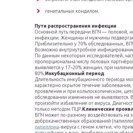
генитальных кондилом.
Пути распространения инфекции
Основной путь передачи ВПЧ — половой, н
инфекции. Женщины и мужчины подвергаю
Приблизительно у 70% обследованных, ВПЧ
Возможно внутриутробное инфицировани
По данным некоторых исследователей, ча
пропорциональна числу половых партнёров
выявляется у 17–20% женщин, при наличии
80%.
Инкубационный период
Длительность инкубационного периода може
характерно скрытое течение заболевания,
проявления и при кольпоскопическом, цит
обследовании изменения не выявляются. В 
произойти избавление от вируса. Диагнос
только методом ПЦР.
Клинические прояв
ВПЧ может по-разному воздействовать на 
доброкачественных образований (папилло
папиллома
-вируса с геном клетки, что при
дальнейшем к раку. Наиболее частая облас