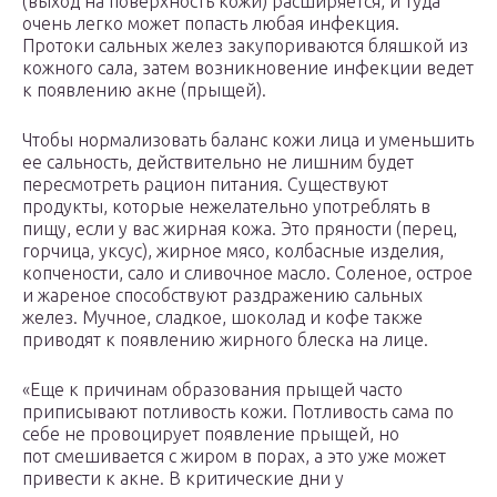
(выход на поверхность кожи) расширяется, и туда
очень легко может попасть любая инфекция.
Протоки сальных желез закупориваются бляшкой из
кожного сала, затем возникновение инфекции ведет
к появлению акне (прыщей).
Чтобы нормализовать баланс кожи лица и уменьшить
ее сальность, действительно не лишним будет
пересмотреть рацион питания. Существуют
продукты, которые нежелательно употреблять в
пищу, если у вас жирная кожа. Это пряности (перец,
горчица, уксус), жирное мясо, колбасные изделия,
копчености, сало и сливочное масло. Соленое, острое
и жареное способствуют раздражению сальных
желез. Мучное, сладкое, шоколад и кофе также
приводят к появлению жирного блеска на лице.
«Еще к причинам образования прыщей часто
приписывают потливость кожи. Потливость сама по
себе не провоцирует появление прыщей, но
пот смешивается с жиром в порах, а это уже может
привести к акне. В критические дни у