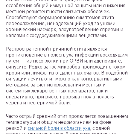
ослабления общей иммунной защиты или снижения
местной резистентности слизистых оболочек.
Способствуют формированию симптомов отита
переохлаждение, ненадлежащий уход за ушами,
хронический насморк, злоупотребление спреями и
каплями с сосудосуживающими веществами.
Распространенной причиной отита является
проникновение в полость уха инфекции восходящим
путем — из носоглотки при ОРВИ или аденоидите,
синусите. Редко занос микробов происходит с током
крови или лимфы из отдаленных очагов. В подобной
ситуации лечить отит можно как консервативными
методами, за счет использования местных и
системных лекарственных препаратов, так и
оперативно, при риске прорыва гноя в полость
черепа и нестерпимой боли.
Часто острый средний отит проявляется повышением
температуры и общим недомоганием на фоне
резкой и
сильной боли в области уха
, с одной