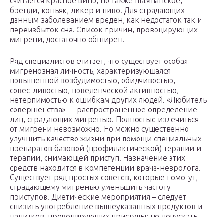
считается красное вино, но также шампанское,
бренди, коньяк, ликер и пиво. Для страдающих
данным заболеванием вреден, как недостаток так и
переизбыток сна. Список причин, провоцирующих
мигрени, достаточно обширен.
Ряд специалистов считает, что существует особая
мигренозная личность, характеризующаяся
повышенной возбудимостью, обидчивостью,
совестливостью, поведенческой активностью,
нетерпимостью к ошибкам других людей. «Любитель
совершенства» — распространенное определение
лиц, страдающих мигренью. Полностью излечиться
от мигрени невозможно. Но можно существенно
улучшить качество жизни при помощи специальных
препаратов базовой (профилактической) терапии и
терапии, снимающей приступ. Назначение этих
средств находится в компетенции врача-невролога.
Существует ряд простых советов, которые помогут,
страдающему мигренью уменьшить частоту
приступов. Диетические мероприятия – следует
снизить употребление вышеуказанных продуктов и
напитков, провоцирующих приступы; не допускать