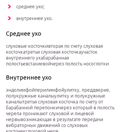
среднее ухо;
внутреннее ухо.
Среднее ухо
слуховые косточкивторая по счету слуховая
косточкатретья слуховая косточкаучасток
внутреннего ухабарабанная
полостьевстахиевойчерез полость носоглотки
Внутреннее ухо
эндолимфойперилимфойулитку, преддверие,
полукружные каналыулитку и полукружные
каналытретья слуховая косточка по счету от
барабанной перепонкичерез который в полость
черепа проникают слуховой и лицевой
нервывозникающая в результате передачи
вибраторных движений со слуховых
косточекслуховой нерв