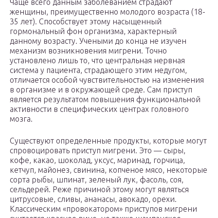
Чаще всего данным заболеванием страдают
женщины, преимущественно молодого возраста (18-
35 лет). Способствует этому насыщенный
гормональный фон организма, характерный
данному возрасту. Учеными до конца не изучен
механизм возникновения мигрени. Точно
установлено лишь то, что центральная нервная
система у пациента, страдающего этим недугом,
отличается особой чувствительностью на изменения
в организме и в окружающей среде. Сам приступ
является результатом повышения функциональной
активности в специфических центрах головного
мозга.
Существуют определенные продукты, которые могут
спровоцировать приступ мигрени. Это — сыры,
кофе, какао, шоколад, уксус, маринад, горчица,
кетчуп, майонез, свинина, копченое мясо, некоторые
сорта рыбы, шпинат, зеленый лук, фасоль, соя,
сельдерей. Реже причиной этому могут являться
цитрусовые, сливы, ананасы, авокадо, орехи.
Классическим «провокатором» приступов мигрени