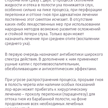
стороны или сразу с двух. В процессе скопления
жидкости и отека в полости уха понижается слух,
особенно сильно на пике процесса, при перфорации
перепонки и оттоке гноя при адекватном лечении
постепенно этот симптом исчезает. В отсутствие
каких-либо лекарственных мер при использовании
народных методов возможно развитие осложнений
и стойкой потери слуха. Только врач может
назначить лечение при среднем отите (воспалении
среднего уха).
В первую очередь назначают антибиотики широкого
спектра действия. В дополнение к ним применяют
ушные капли с противовоспалительным,
обезболивающим и антисептическим эффектами.
При угрозе распространения процесса, прорыве гноя
в полость черепа или наличии особых показаний
лор-врач может прибегать к хирургическому
лечению – проколу перепонки (парацентезу) для
оттока гноя из барабанной полости, на фоне
продолжения всех необходимых лечебных