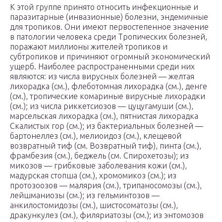
К этой группе принято относить инфекционные и
паразитарные (инвазионные) болезни, эндемичные
для тропиков. Они имеют первостепенное значение
в патологии человека среди Тропических болезней,
поражают миллионы жителей тропиков и
субтропиков и причиняют огромный экономический
ущерб. Наиболее распространенными среди них
являются: из числа вирусных болезней — желтая
лихорадка (см.), флеботомная лихорадка (см.), денге
(см.), тропические комариные вирусные лихорадки
(см.); из числа риккетсиозов — цуцугамуши (см.),
марсельская лихорадка (см.), пятнистая лихорадка
Скалистых гор (см.); из бактериальных болезней —
бартонеллез (см.), мелиоидоз (см.), клещевой
возвратный тиф (см. Возвратный тиф), пинта (см.),
фрамбезия (см.), беджель (см. Спирохетозы); из
микозов — грибковые заболевания кожи (см.),
мадурская стопша (см.), хромомикоз (см.); из
протозоозов — малярия (см.), трипаносомозы (см.),
лейшманиозы (см.); из гельминтозов —
анкилостомидозы (см.), шистосоматозы (см.),
дракункулез (см.), филяриатозы (см.); из энтомозов