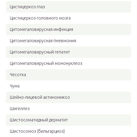
Цистицеркоз глаз
Цистицеркоз головного мозга
Цитомегаловирусная инфекция
Цитомегаловирусная пневмония
Цитомегаловирусный гепатит
Цитомегаловирусный мононуклеоз
Чесотка
Чума
Шейно-лицевой актиномикоз
Шигеллез
Шистосоматидный дерматит
Шистосомоз (бильгарциоз)