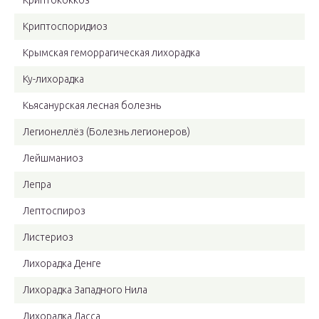
Криптококкоз
Криптоспоридиоз
Крымская геморрагическая лихорадка
Ку-лихорадка
Кьясанурская лесная болезнь
Легионеллёз (Болезнь легионеров)
Лейшманиоз
Лепра
Лептоспироз
Листериоз
Лихорадка Денге
Лихорадка Западного Нила
Лихорадка Ласса