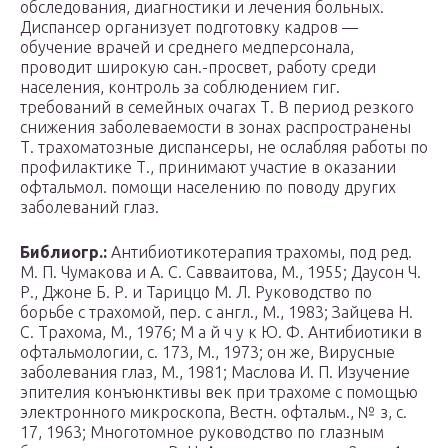
обследования, диагностики и лечения больных.
Диспансер организует подготовку кадров —
обучение врачей и среднего медперсонала,
проводит широкую сан.-просвет, работу среди
населения, контроль за соблюдением гиг.
требований в семейных очагах Т. В период резкого
снижения заболеваемости в зонах распространены
Т. трахоматозные диспансеры, не ослабляя работы по
профилактике Т., принимают участие в оказании
офтальмол. помощи населению по поводу других
заболеваний глаз.
Библиогр.:
Антибиотикотерапия трахомы, под ред.
М. П. Чумакова и А. С. Савваитова, М., 1955; Даусон Ч.
Р., Джоне Б. Р. и Тариццо М. Л. Руководство по
борьбе с трахомой, пер. с англ., М., 1983; Зайцева Н.
С. Трахома, М., 1976; М а й ч у к Ю. Ф. Антибиотики в
офтальмологии, с. 173, М., 1973; он же, Вирусные
заболевания глаз, М., 1981; Маслова И. П. Изучение
эпителия конъюнктивы век при трахоме с помощью
электронного микроскопа, Вестн. офтальм., № з, с.
17, 1963; Многотомное руководство по глазным