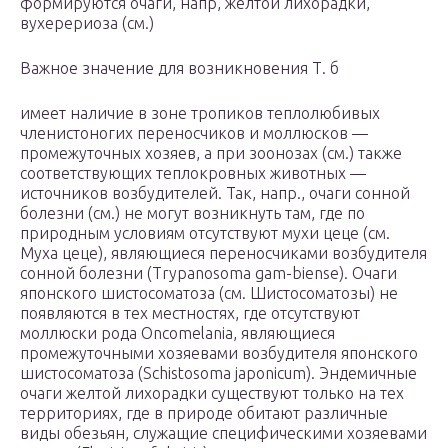
формируются очаги, напр, желтой лихорадки,
вухерериоза (см.)
Важное значение для возникновения Т. б
имеет наличие в зоне тропиков теплолюбивых
членистоногих переносчиков и моллюсков —
промежуточных хозяев, а при зоонозах (см.) также
соответствующих теплокровных животных —
источников возбудителей. Так, напр., очаги сонной
болезни (см.) не могут возникнуть там, где по
природным условиям отсутствуют мухи цеце (см.
Муха цеце), являющиеся переносчиками возбудителя
сонной болезни (Trypanosoma gam-biense). Очаги
японского шистосоматоза (см. Шистосоматозы) не
появляются в тех местностях, где отсутствуют
моллюски рода Oncomelania, являющиеся
промежуточными хозяевами возбудителя японского
шистосоматоза (Schistosoma japonicum). Эндемичные
очаги желтой лихорадки существуют только на тех
территориях, где в природе обитают различные
виды обезьян, служащие специфическими хозяевами