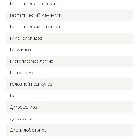
Герпетическая экзема
Герпетический менингит
Герпетический фарингит
Гименолепидоз
Гирудиноз
Гистоплазмоз легких
Гнатостомоз
Головной педикулёз
Грипп
Дикроцелиоз
Дипилидиоз
Дифиллоботриоз