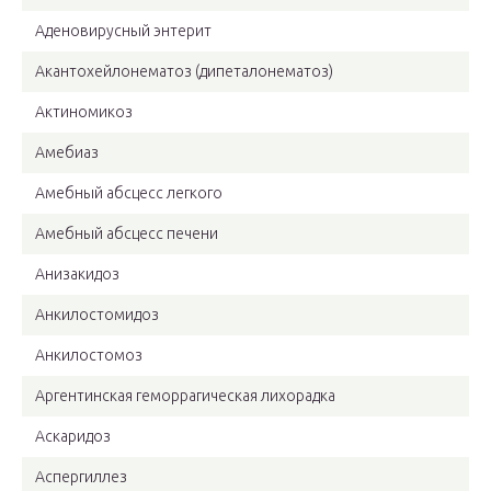
Аденовирусный энтерит
Акантохейлонематоз (дипеталонематоз)
Актиномикоз
Амебиаз
Амебный абсцесс легкого
Амебный абсцесс печени
Анизакидоз
Анкилостомидоз
Анкилостомоз
Аргентинская геморрагическая лихорадка
Аскаридоз
Аспергиллез