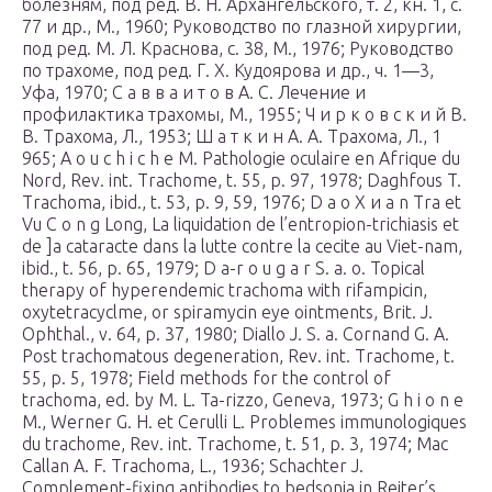
болезням, под ред. В. Н. Архангельского, т. 2, кн. 1, с.
77 и др., М., 1960; Руководство по глазной хирургии,
под ред. М. Л. Краснова, с. 38, М., 1976; Руководство
по трахоме, под ред. Г. X. Кудоярова и др., ч. 1—3,
Уфа, 1970; С а в в а и т о в А. С. Лечение и
профилактика трахомы, М., 1955; Ч и р к о в с к и й В.
В. Трахома, Л., 1953; Ш а т к и н А. А. Трахома, Л., 1
965; А о u с h i с h e М. Pathologie oculaire en Afrique du
Nord, Rev. int. Trachome, t. 55, p. 97, 1978; Daghfous T.
Trachoma, ibid., t. 53, p. 9, 59, 1976; D а о X и a n Tra et
Vu С o n g Long, La liquidation de l’entropion-trichiasis et
de ]a cataracte dans la lutte contre la cecite au Viet-nam,
ibid., t. 56, p. 65, 1979; D a-r о u g a r S. a. o. Topical
therapy of hyperendemic trachoma with rifampicin,
oxytetracyclme, or spiramycin eye ointments, Brit. J.
Ophthal., v. 64, p. 37, 1980; Diallo J. S. a. Cornand G. A.
Post trachomatous degeneration, Rev. int. Trachome, t.
55, p. 5, 1978; Field methods for the control of
trachoma, ed. by M. L. Ta-rizzo, Geneva, 1973; G h i o n e
М., Werner G. H. et Cerulli L. Problemes immunologiques
du trachome, Rev. int. Trachome, t. 51, p. 3, 1974; Mac
Callan A. F. Trachoma, L., 1936; Schachter J.
Complement-fixing antibodies to bedsonia in Reiter’s