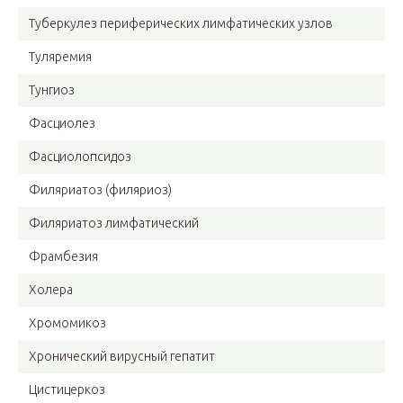
Туберкулез периферических лимфатических узлов
Туляремия
Тунгиоз
Фасциолез
Фасциолопсидоз
Филяриатоз (филяриоз)
Филяриатоз лимфатический
Фрамбезия
Холера
Хромомикоз
Хронический вирусный гепатит
Цистицеркоз