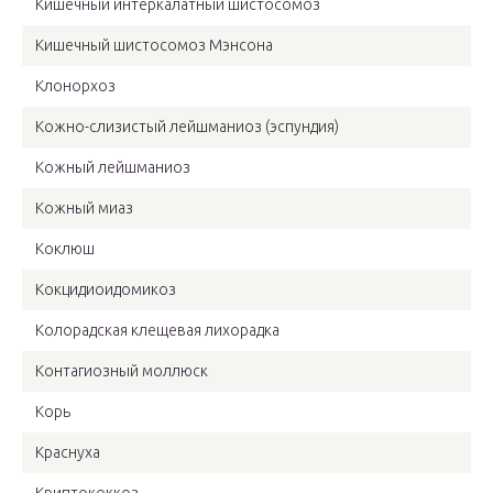
Кишечный интеркалатный шистосомоз
Кишечный шистосомоз Мэнсона
Клонорхоз
Кожно-слизистый лейшманиоз (эспундия)
Кожный лейшманиоз
Кожный миаз
Коклюш
Кокцидиоидомикоз
Колорадская клещевая лихорадка
Контагиозный моллюск
Корь
Краснуха