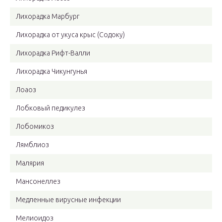
Лихорадка Марбург
Лихорадка от укуса крыс (Содоку)
Лихорадка Рифт-Валли
Лихорадка Чикунгунья
Лоаоз
Лобковый педикулез
Лобомикоз
Лямблиоз
Малярия
Мансонеллез
Медленные вирусные инфекции
Мелиоидоз