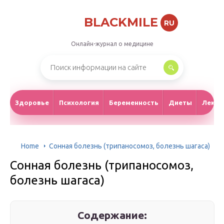
BLACKMILE
RU
Онлайн-журнал о медицине
Здоровье
Психология
Беременность
Диеты
Лекар
Home
Сонная болезнь (трипаносомоз, болезнь шагаса)
Сонная болезнь (трипаносомоз,
болезнь шагаса)
Содержание: