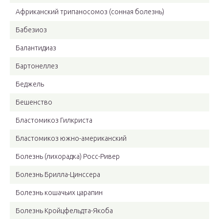
Африканский трипаносомоз (сонная болезнь)
Бабезиоз
Балантидиаз
Бартонеллез
Беджель
Бешенство
Бластомикоз Гилкриста
Бластомикоз южно-американский
Болезнь (лихорадка) Росс-Ривер
Болезнь Брилла-Цинссера
Болезнь кошачьих царапин
Болезнь Кройцфельдта-Якоба