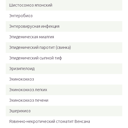
Шистосомоз японский
Энтеробиоз
Энтеровирусная инфекция
Эпидемическая миалгия
Эпидемический паротит (свинка)
Эпидемический сыпной тиф
Эризипелоид
Эхинококкоз
Эхинококкоз легких
Эхинококкоз печени
Эшерихиоз
Язвенно-некротический стоматит Венсана