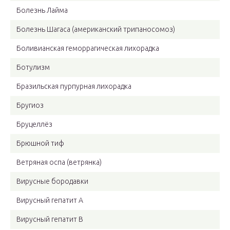
Болезнь Лайма
Болезнь Шагаса (американский трипаносомоз)
Боливианская геморрагическая лихорадка
Ботулизм
Бразильская пурпурная лихорадка
Бругиоз
Бруцеллёз
Брюшной тиф
Ветряная оспа (ветрянка)
Вирусные бородавки
Вирусный гепатит A
Вирусный гепатит В