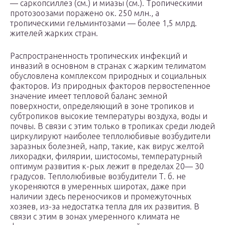
— саркопсиллез (см.) и миазы (см.). Тропическими
протозоозами поражено ок. 250 млн., а
тропическими гельминтозами — более 1,5 млрд.
жителей жарких стран.
Распространенность тропических инфекций и
инвазий в основном в странах с жарким телиматом
обусловлена комплексом природных и социальных
факторов. Из природных факторов первостепенное
значение имеет тепловой баланс земной
поверхности, определяющий в зоне тропиков и
субтропиков высокие температуры воздуха, воды и
почвы. В связи с этим только в тропиках среди людей
циркулируют наиболее теплолюбивые возбудители
заразных болезней, напр, такие, как вирус желтой
лихорадки, филярии, шистосомы, температурный
оптимум развития к-рых лежит в пределах 20— 30
градусов. Теплолюбивые возбудители Т. б. не
укореняются в умеренных широтах, даже при
наличии здесь переносчиков и промежуточных
хозяев, из-за недостатка тепла для их развития. В
связи с этим в зонах умеренного климата не