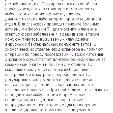
республиканских). Они представляют собой леч.-
проф. учреждения, в структуре к-рых имеются
амбулатория, стационарные отделения,
диагностические лаборатории, организационный
отдел. В диспансерах проводят лечение больных
активными формами Т., диагностику и лечение
стертых форм заболевания и рецидивов, а также
конъюнктивитов, вызываемых хламидиями,
вирусных и бактериальных конъюнктивитов. В
хирургических отделениях диспансера выполняют
операции по поводу последствий Т. Трахоматозный
диспансер осуществляет длительное наблюдение за
семейными очагами и лицами с IV стадией Т.,
массовые осмотры населения, выборочный
контрольный осмотр лиц, переболевших Т.,
регулярные осмотры детей и допризывников в
очагах распространения заболевания с целью
выявления больных Т. При необходимости создаются
передвижные амбулатории и временные
стационары, оснащенные лабораторным
оборудованием, необходимым для проведения
квалифицированного массового эпидемиол.