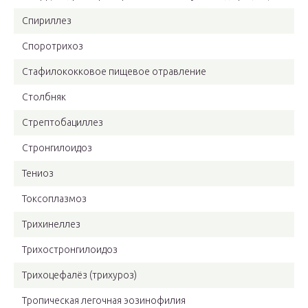
Спириллез
Споротрихоз
Стафилококковое пищевое отравление
Столбняк
Стрептобациллез
Стронгилоидоз
Тениоз
Токсоплазмоз
Трихинеллез
Трихостронгилоидоз
Трихоцефалёз (трихуроз)
Тропическая легочная эозинофилия