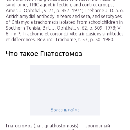
syndrome, TRIC agent infection, and control groups,
Amer. J. Ophthal., v. 71, p. 857, 1971; Treharne J. D. a. o.
Antichlamydial antibody in tears and sera, and serotypes
of Chlamydia trachomatis isolated from schoolchildren in
Southern Tunisia, Brit. J. Ophthal., v. 62, p. 509, 1978; V
6r i n P. Trachome et conjoncti-vite a inclusions similitudes
et differences. Rev. int. Trachome, t. 57, p. 30, 1980.
Что такое Гнатостомоз —
Болезнь лайма
Гнатостомоз (лат. gnathostomosis) — зоонозный