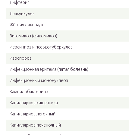
Дифтерия
Дракункулёз
Жёлтая лихорадка
Зигомикоз (фикомикоз)
Иерсиниоз и псевдотуберкулез
Изоспороз
Инфекционная эритема (пятая болезнь)
Инфекционный мононуклеоз
Кампилобактериоз
Капилляриоз кишечника
Капилляриоз легочный
Капилляриоз печеночный