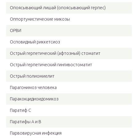
Опоясывающий лишай (опоясывающий герпес)
Оппортунистические микозы
ОРВИ
Осповидный риккетсиоз
Острый герпетический (афтозный) стоматит
Острый герпетический гингивостоматит
Острый полиомиелит
Парагонимоз человека
Паракокцидиоидомикоз
Паратиф С
Паратифы А и В
Парвовирусная инфекция