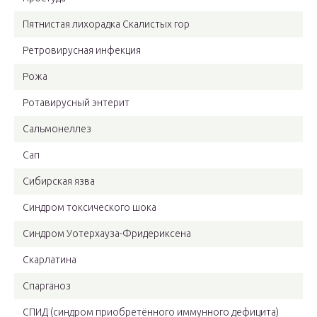
Пятнистая лихорадка Скалистых гор
Ретровирусная инфекция
Рожа
Ротавирусный энтерит
Сальмонеллез
Сап
Сибирская язва
Синдром токсического шока
Синдром Уотерхауза-Фридериксена
Скарлатина
Спарганоз
СПИД (синдром приобретённого иммунного дефицита)