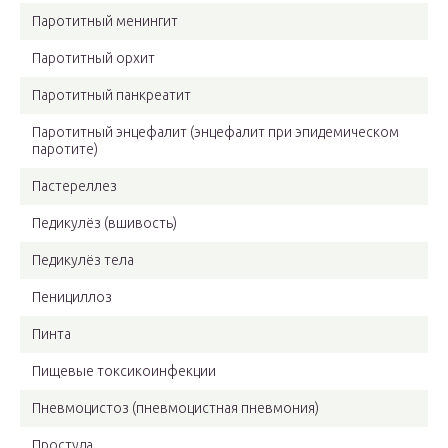
Паротитный менингит
Паротитный орхит
Паротитный панкреатит
Паротитный энцефалит (энцефалит при эпидемическом
паротите)
Пастереллез
Педикулёз (вшивость)
Педикулёз тела
Пенициллоз
Пинта
Пищевые токсикоинфекции
Пневмоцистоз (пневмоцистная пневмония)
Простуда