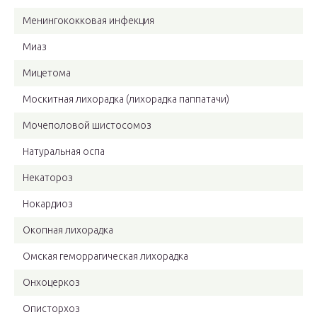
Менингококковая инфекция
Миаз
Мицетома
Москитная лихорадка (лихорадка паппатачи)
Мочеполовой шистосомоз
Натуральная оспа
Некатороз
Нокардиоз
Окопная лихорадка
Омская геморрагическая лихорадка
Онхоцеркоз
Описторхоз