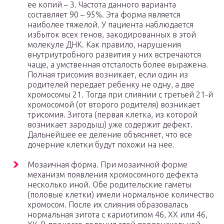
ее копий – 3. Частота данного варианта
составляет 90 – 95%. Эта форма является
наиболее тяжелой. У пациента наблюдается
избыток всех генов, закодированных в этой
молекуле ДНК. Как правило, нарушения
внутриутробного развития у них встречаются
чаще, а умственная отсталость более выражена.
Полная трисомия возникает, если один из
родителей передает ребенку не одну, а две
хромосомы 21. Тогда при слиянии с третьей 21-й
хромосомой (от второго родителя) возникает
трисомия. Зигота (первая клетка, из которой
возникает зародыш) уже содержит дефект.
Дальнейшее ее деление объясняет, что все
дочерние клетки будут похожи на нее.
Мозаичная форма. При мозаичной форме
механизм появления хромосомного дефекта
несколько иной. Обе родительские гаметы
(половые клетки) имели нормальное количество
хромосом. После их слияния образовалась
нормальная зигота с кариотипом 46, ХХ или 46,