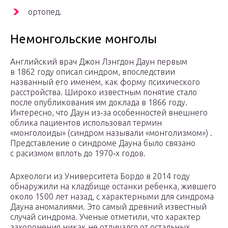
ортопед.
Немонгольские монголы
Английский врач Джон Лэнгдон Даун первым
в 1862 году описал синдром, впоследствии
названный его именем, как форму психического
расстройства. Широко известным понятие стало
после опубликования им доклада в 1866 году.
Интересно, что Даун из‑за особенностей внешнего
облика пациентов использовал термин
«монголоиды» (синдром называли «монголизмом») .
Представление о синдроме Дауна было связано
с расизмом вплоть до 1970‑х ­годов.
Археологи из Университета Бордо в 2014 году
обнаружили на кладбище останки ребенка, жившего
около 1500 лет назад, с характерными для синдрома
Дауна аномалиями. Это самый древний известный
случай синдрома. Ученые отметили, что характер
захоронения никак не отличался от остальных,