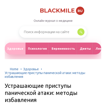
BLACKMILE
RU
Онлайн-журнал о медицине
Здоровье
Психология
Беременность
Диеты
Лекар
Home
Здоровье
Устрашающие приступы панической атаки: методы
избавления
Устрашающие приступы
панической атаки: методы
избавления