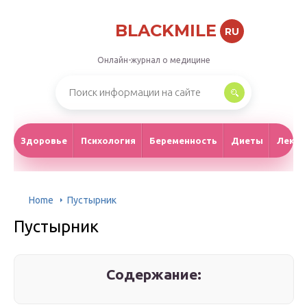
BLACKMILE
RU
Онлайн-журнал о медицине
Здоровье
Психология
Беременность
Диеты
Лекар
Home
Пустырник
Пустырник
Содержание: