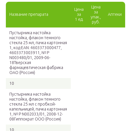
Цена
Цена
за
Название препарата
за
Аптеки
упак.,
1 ед.
руб.
Пустырника настойка
настойка, флакон темного
стекла 25 мл, пачка картонная
1, код EAN: 4603373000477,
4603373003911, № Р
N003480/01, 2009-06-
18Тверская
фармацевтическая фабрика
ОАО (Россия)
10
Пустырника настойка
настойка, флакон темного
стекла 25 мл с пробкой-
капельницей, пачка картонная
1, № Р N002033/01, 2008-12-
08Гиппократ ООО (Россия)
10