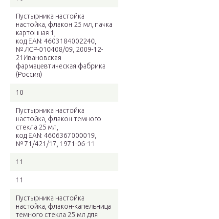
Пустырника настойка
настойка, флакон 25 мл, пачка
картонная 1,
код EAN: 4603184002240,
№ ЛСР-010408/09, 2009-12-
21Ивановская
фармацевтическая фабрика
(Россия)
10
Пустырника настойка
настойка, флакон темного
стекла 25 мл,
код EAN: 4606367000019,
№ 71/421/17, 1971-06-11
11
11
Пустырника настойка
настойка, флакон-капельница
темного стекла 25 мл для