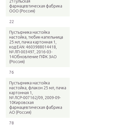
21Тульская
фармацевтическая фабрика
ООО (Россия)
22
Пустырника настойка
настойка, тюбик-капельница
25 мл, пачка картонная 1,
код EAN: 4603988014418,
№ ЛП-003497, 2016-03-
14Обновление ПФК ЗАО
(Россия)
76
Пустырника настойка
настойка, флакон 25 мл, пачка
картонная 1,
№ ЛСР-007162/09, 2009-09-
10Кировская
фармацевтическая фабрика
АО (Россия)
78