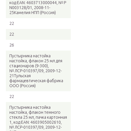
код EAN: 4603713000044, № Р
N003128/01, 2008-11-
25Камелия НПП (Россия)
22
22
26
Пустырника настойка
настойка, флакон 25 мл для
стационаров (9-300),
№ ЛСР-010397/09, 2009-12-
21Тульская
фармацевтическая фабрика
ООО (Россия)
22
Пустырника настойка
настойка, флакон темного
стекла 25 мл, пачка картонная
1, код EAN: 4603905002610,
№ ЛСР-010397/09, 2009-12-