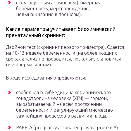
с отягощенным анамнезом (замершая
беременность, мертворождение,
невынашивание в прошлом).
Какие параметры учитывает биохимический
пренатальный скрининг:
Двойной тест (скрининг первого триместра). Сдается
на 10-13 неделе беременности (на более поздних
сроках анализ не проводится, поскольку становится
неинформативным).
В ходе исследования определяются:
свободная b-субъединица хорионического
гонадотропина человека (ХГЧ) — гормон,
вырабатываемый на всем протяжении
беременности и регулирующий множество
важнейших процессов в развитии плода.
РАРР-А (pregnancy associated plasma protein A) —