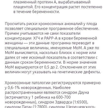
плазменный протеин А, вырабатываемый
плацентой. Его концентрация растет постепенно
в течение беременности.
Просчитать риски хромосомных аномалий у плода
позволяет специальное программное обеспечение.
Причем учитываются не сами показатели
концентрации ХГЧ и РАРР-А в крови беременной
женщины — эти данные программа переводит в
специальные величины, именуемые МоМ. А уже по
МоМ вычисляется, насколько близок к норме или
далек от нее искомый показатель в соответствии с
данным сроком беременности. В норме значения
МоМ варьируются от 0,5 до 2. Отклонения от этих
величин могут указывать на генетические дефекты.
Хромосомные патологии регистрируются примерно
у 0,6-1% новорожденных. Наиболее
распространенными являются синдром Дауна
(встречается у 1 ребенка на 600-700
новорожденных), синдром Эдвардса (1:6500),
синдром Патау (1:7800), синдром Шерешевского-