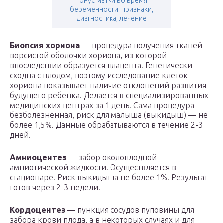
Тонус матки во время
беременности: признаки,
диагностика, лечение
Биопсия хориона
— процедура получения тканей
ворсистой оболочки хориона, из которой
впоследствии образуется плацента. Генетически
сходна с плодом, поэтому исследование клеток
хориона показывает наличие отклонений развития
будущего ребенка. Делается в специализированных
медицинских центрах за 1 день. Сама процедура
безболезненная, риск для малыша (выкидыш) — не
более 1,5%. Данные обрабатываются в течение 2-3
дней.
Амниоцентез
— забор околоплодной
амниотической жидкости. Осуществляется в
стационаре. Риск выкидыша не более 1%. Результат
готов через 2-3 недели.
Кордоцентез
— пункция сосудов пуповины для
забора крови плода, а в некоторых случаях и для