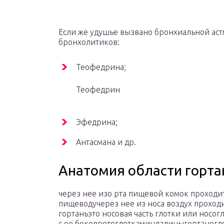
Если же удушье вызвано бронхиальной ас
бронхолитиков:
Теофедрина;
Теофедрин
Эфедрина;
Антасмана и др.
Анатомия области горта
через нее изо рта пищевой комок проходи
пищеводучерез нее из носа воздух проходи
гортаньэто носовая часть глотки или носог
с ее боковротоглоткаминдалиныгортаногл