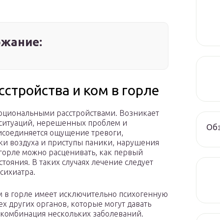
жание:
стройства и ком в горле
моциональными расстройствами. Возникает
 ситуаций, нерешенных проблем и
Обз
рисоединяется ощущение тревоги,
ки воздуха и приступы паники, нарушения
в горле можно расценивать, как первый
тояния. В таких случаях лечение следует
сихиатра.
ом в горле имеет исключительно психогенную
х других органов, которые могут давать
 комбинация нескольких заболеваний.