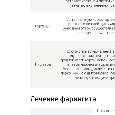
оттекает из тканей глотки ч
вены во внутреннюю яре
Артериальную кровь гортан
верхней и нижней щитовид
Гортань
Венозный отток осуществляе
одноименных артерия
Сосудистые артериальные 
получает от нижней щитови
грудной части аорты, левой же
Пищевод
и левой нижней диафрагмал
Венозная кровь удаляется из 
через нижнюю щитовидную, ле
непарную и полунепарн
Лечение фарингита
При лече