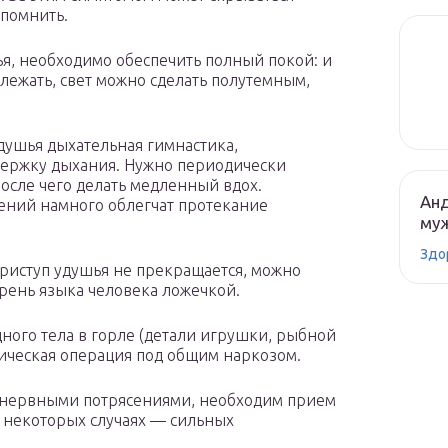
 помнить.
ья, необходимо обеспечить полный покой: и
лежать, свет можно сделать полутемным,
душья дыхательная гимнастика,
ержку дыхания. Нужно периодически
осле чего делать медленный вдох.
Анд
ний намного облегчат протекание
муж
Здо
приступ удушья не прекращается, можно
орень языка человека ложечкой.
ного тела в горле (детали игрушки, рыбной
гическая операция под общим наркозом.
о нервными потрясениями, необходим прием
в некоторых случаях — сильных