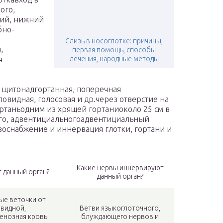
ого,
ний, нижний
бно-
Слизь в носоглотке: причины,
,
первая помощь, способы
я
лечения, народные методы
щитонадгортанная, поперечная
овидная, голосовая и др.через отверстие на
ортаньодним из хрящей гортаниоколо 25 см в
ого, адвентициальногоадвентициальный
оснабжение и иннервация глотки, гортани и
Какие нервы иннервируют
 данный орган?
данный орган?
ые веточки от
видной,
Ветви языкоглоточного,
енозная кровь
блуждающего нервов и