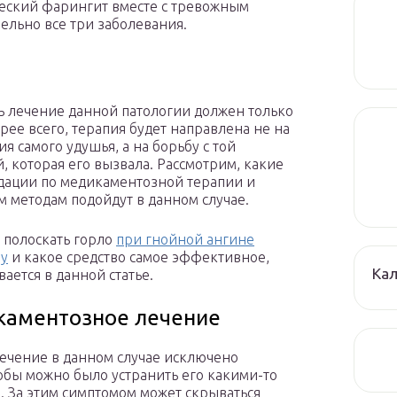
ческий фарингит вместе с тревожным
лельно все три заболевания.
ь лечение данной патологии должен только
орее всего, терапия будет направлена не на
я самого удушья, а на борьбу с той
, которая его вызвала. Рассмотрим, какие
ации по медикаментозной терапии и
 методам подойдут в данном случае.
м полоскать горло
при гнойной ангине
му
и какое средство самое эффективное,
Кал
ается в данной статье.
аментозное лечение
лечение в данном случае исключено
обы можно было устранить его какими-то
. За этим симптомом может скрываться