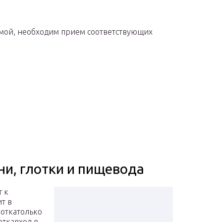
тмой, необходим прием соответствующих
ни, глотки и пищевода
т к
т в
лоткатолько
откавход в