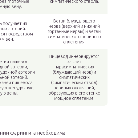
ерез глоточные
симпатического ствола.
мную вену.
Ветви блуждающего
ь получает из
нерва (верхний и нижний
ных артерий.
гортанные нервы) и ветви
тся посредством
симпатического нервного
м вен.
сплетения.
Пищевод иннервируется
ветви пищевод
за счет
дной артерии,
парасимпатических
лудочной артерии
(блуждающий нерв) и
ьной артерий.
симпатических
тканей пищевода
(симпатический ствол)
вую желудочную,
нервных окончаний,
ую вены.
образующих в его стенке
мощное сплетение.
нии фарингита необходима