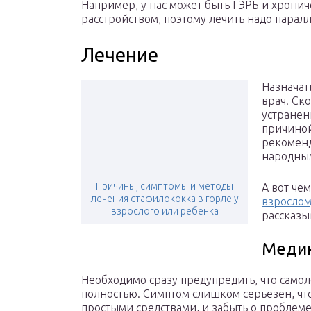
Например, у нас может быть ГЭРБ и хрони
расстройством, поэтому лечить надо парал
Лечение
Назначат
врач. Ск
устранени
причиной
рекоменд
народным
Причины, симптомы и методы
А вот че
лечения стафилококка в горле у
взросло
взрослого или ребенка
рассказыв
Медик
Необходимо сразу предупредить, что само
полностью. Симптом слишком серьезен, чт
простыми средствами, и забыть о проблеме