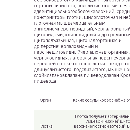
гортаньслизистого, подслизистого, мышечн
адвентициальногооболочкаверхний, сред
констрикторы глотки, шилоглоточная и не
глоточная мышцамерцательным
эпителиемперстневидный, черпаловидный
щитовидный, клиновидный и др.срединна
щитоподъязычная, щитонадгортанная и
др.перстнечерпаловидный и
перстнещитовидныйчерпалонадгортанная, 
черпаловидная, латеральная перстнечерпал
передней стенке гортаноглотки – вход в г
длинуслизистого, подслизистого, мышечн
слойклапановклапанв пищеводклапан Кров
пищевода
Орган
Какие сосуды кровоснабжают
Глотка получает артериальн
лицевой, нижней щито
Глотка
верхнечелюстной артерий. В