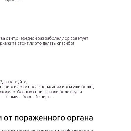
ства отит,очередной раз заболел,лор советует
скажите стоит ли это делать?спасибо!
Здравствуйте,
ь периодически после попадании воды уши болят,
ходило. Осенью снова начали болеть уши.
и закапывал борный спирт…
 от пораженного органа