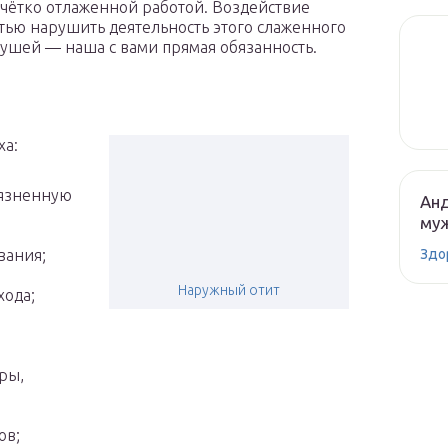
с чётко отлаженной работой. Воздействие
тью нарушить деятельность этого слаженного
 ушей — наша с вами прямая обязанность.
ха:
рязненную
Анд
муж
Здо
вания;
Наружный отит
хода;
ры,
ов;