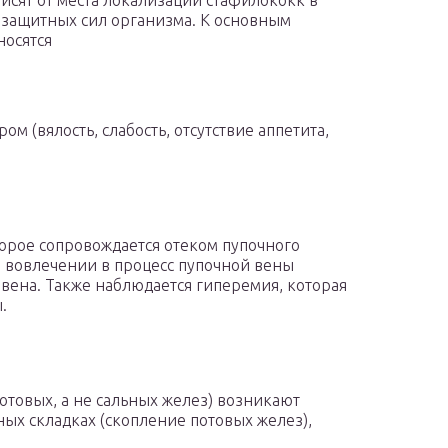
сят от места локализации стафилококк в
 защитных сил организма. К основным
осятся
 (вялость, слабость, отсутствие аппетита,
орое сопровождается отеком пупочного
 вовлечении в процесс пупочной вены
вена. Также наблюдается гиперемия, которая
.
товых, а не сальных желез) возникают
ных складках (скопление потовых желез),