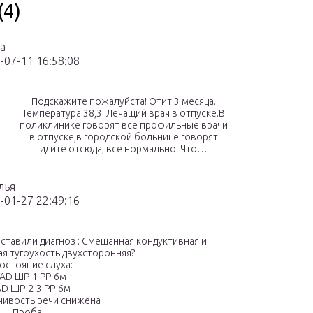
(4)
а
-07-11 16:58:08
Подскажите пожалуйста! Отит 3 месяца.
Температура 38,3. Лечащий врач в отпуске.В
поликлинике говорят все профильные врачи
в отпуске,в городской больнице говорят
идите отсюда, все нормально. Что…
лья
-01-27 22:49:16
оставили диагноз : Смешанная кондуктивная и
я тугоухость двухсторонняя?
остояние слуха:
AD ШР-1 РР-6м
D ШР-2-3 РР-6м
чивость речи снижена
Проба…