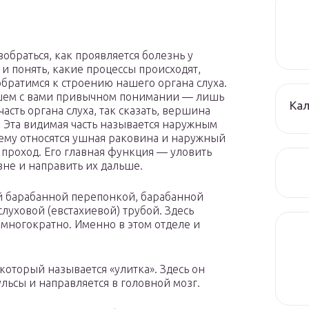
зобраться, как проявляется болезнь у
 и понять, какие процессы происходят,
обратимся к строению нашего органа слуха.
шем с вами привычном понимании — лишь
Кал
асть органа слуха, так сказать, вершина
. Эта видимая часть называется наружным
нему относятся ушная раковина и наружный
 проход. Его главная функция — уловить
вне и направить их дальше.
й барабанной перепонкой, барабанной
луховой (евстахиевой) трубой. Здесь
 многократно. Именно в этом отделе и
который называется «улитка». Здесь он
льсы и направляется в головной мозг.