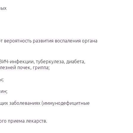
вых
 вероятность развития воспаления органа
ИЧ-инфекции, туберкулеза, диабета,
лезней почек, гриппа;
ы;
ин;
ющих заболеваниях (иммунодефицитные
ого приема лекарств.