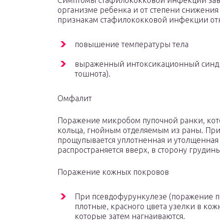
Симптомы стафилококковой инфекции зави
организме ребенка и от степени снижения
признакам стафилококковой инфекции отн
повышение температуры тела
выраженный интоксикационный синдром
тошнота).
Омфалит
Поражение микробом пупочной ранки, кот
кольца, гнойным отделяемым из раны. При
прощупывается уплотненная и утолщенная 
распространяется вверх, в сторону грудины
Поражение кожных покровов
При псевдофурункулезе (поражение по
плотные, красного цвета узелки в кож
которые затем нагнаиваются.