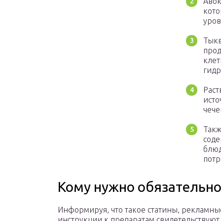
Авок
кото
уров
Тыкв
прод
клет
гид
Раст
исто
чече
Такж
соде
блюд
потр
Кому нужно обязательно
Информируя, что такое статины, рекламны
инструкции к препаратам свидетельствуют,