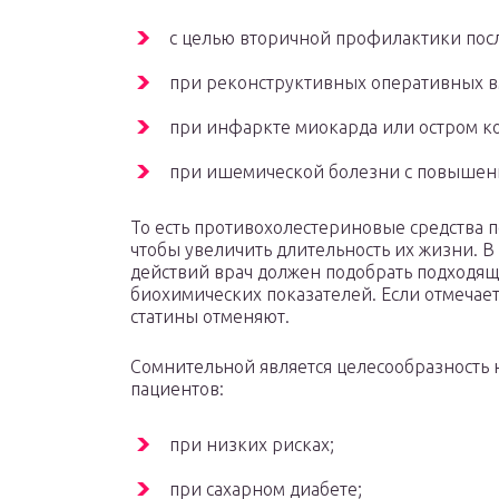
с целью вторичной профилактики посл
при реконструктивных оперативных вм
при инфаркте миокарда или остром к
при ишемической болезни с повышенн
То есть противохолестериновые средства 
чтобы увеличить длительность их жизни. В
действий врач должен подобрать подходящ
биохимических показателей. Если отмечае
статины отменяют.
Сомнительной является целесообразность н
пациентов:
при низких рисках;
при сахарном диабете;