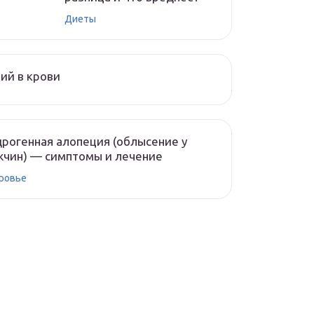
Диеты
ий в крови
рогенная алопеция (облысение у
чин) — симптомы и лечение
ровье