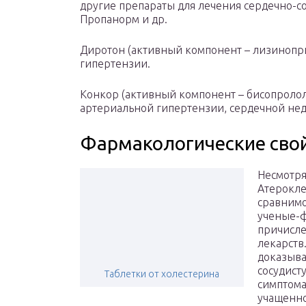
другие препараты для лечения сердечно-с
Пропанорм и др.
Диротон (активный компонент – лизинопр
гипертензии.
Конкор (активный компонент – бисопролол
артериальной гипертензии, сердечной нед
Фармакологические сво
Несмотря
Атерокле
сравнимо
ученые-ф
причисле
лекарств
доказыва
сосудист
Таблетки от холестерина
симптома
учащенно