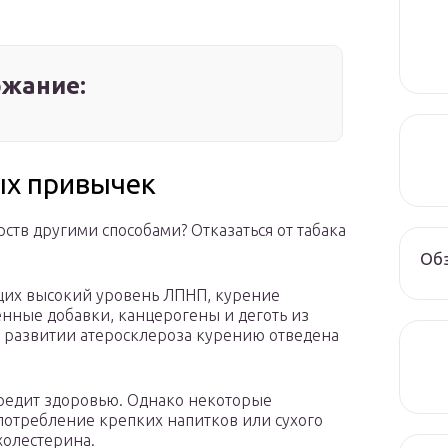
жание:
ых привычек
ств другими способами? Отказаться от табака
Обз
щих высокий уровень ЛПНП, курение
енные добавки, канцерогены и деготь из
В развитии атеросклероза курению отведена
редит здоровью. Однако некоторые
употребление крепких напитков или сухого
холестерина.