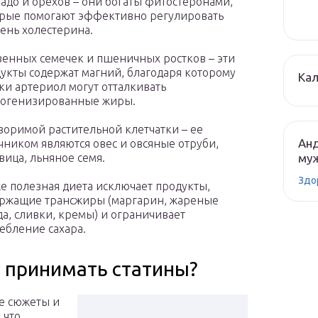
адо и орехов – они богаты фитостеронами,
рые помогают эффективно регулировать
ень холестерина.
енных семечек и пшеничных ростков – эти
укты содержат магний, благодаря которому
Кал
ки артериол могут отталкивать
рогенизированные жиры.
воримой растительной клетчатки – ее
Анд
чником являются овес и овсяные отруби,
муж
вица, льняное семя.
Здо
е полезная диета исключает продукты,
ржащие трансжиры (маргарин, жареные
а, сливки, кремы) и ограничивает
ебление сахара.
 принимать статины?
е сюжеты и
 что