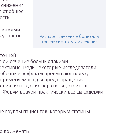
я снижения
ают общее
ость
к каждый
ь уровень
Распространённые болезни у
кошек: симптомы и лечение
 точной
о ли лечение больных такими
фективно. Ведь некоторые исследователи
и побочные эффекты превышают пользу
, применяемого для предотвращения
циалисты до сих пор спорят, стоит ли
. Форум врачей практически всегда содержит
ые группы пациентов, которым статины
о применять: