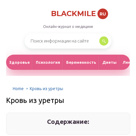
BLACKMILE
RU
Онлайн-журнал о медицине
Здоровье
Психология
Беременность
Диеты
Лекар
Home
Кровь из уретры
Кровь из уретры
Содержание: