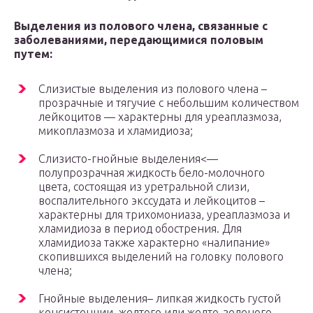
Выделения из полового члена, связанные с
заболеваниями, передающимися половым
путем:
Слизистые выделения из полового члена –
прозрачные и тягучие с небольшим количеством
лейкоцитов — характерны для уреаплазмоза,
микоплазмоза и хламидиоза;
Слизисто-гнойные выделения<—
полупрозрачная жидкость бело-молочного
цвета, состоящая из уретральной слизи,
воспалительного экссудата и лейкоцитов –
характерны для трихомониаза, уреаплазмоза и
хламидиоза в период обострения. Для
хламидиоза также характерно «налипание»
скопившихся выделений на головку полового
члена;
Гнойные выделения– липкая жидкость густой
консистенции, желтого или желто-зеленого