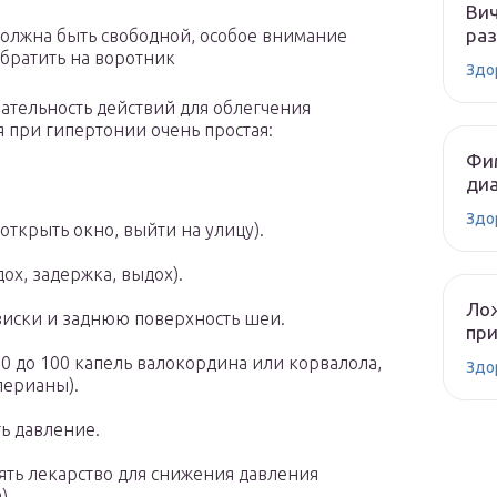
Вич
раз
олжна быть свободной, особое внимание
обратить на воротник
Здо
ательность действий для облегчения
я при гипертонии очень простая:
Фим
диа
Здо
открыть окно, выйти на улицу).
ох, задержка, выдох).
Лож
виски и заднюю поверхность шеи.
при
0 до 100 капель валокордина или корвалола,
Здо
лерианы).
ь давление.
ть лекарство для снижения давления
).