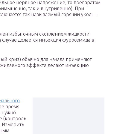
ильное нервное напряжение, то препаратом
римышечно, так и внутривенно). При
ключается так называемый горячий укол —
влен избыточным скоплением жидкости
ом случае делается инъекция фуросемида в
ый криз) обычно для начала применяют
 ожидаемого эффекта делают инъекцию
иального
ое время
е нужно
е (контроль
). Измерить
нным