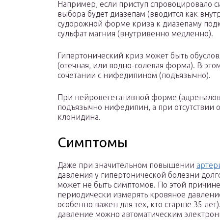
Например, если приступ спровоцировало с
выбора будет диазепам (вводится как внут
судорожной форме криза к диазепаму под
сульфат магния (внутривенно медленно).
Гипертонический криз может быть обусло
(отечная, или водно-солевая форма). В эт
сочетании с нифедипином (подъязычно).
При нейровегетативной форме (адреналов
подъязычно нифедипин, а при отсутствии
клонидина.
Симптомы
Даже при значительном повышении
артер
давления у гипертонической болезни долг
может не быть симптомов. По этой причин
периодически измерять кровяное давлени
особенно важен для тех, кто старше 35 лет
давление можно автоматическим электро