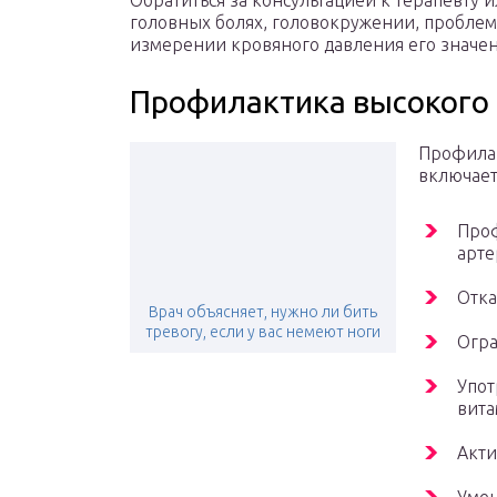
Обратиться за консультацией к терапевту 
головных болях, головокружении, проблем
измерении кровяного давления его значе
Профилактика высокого
Профилак
включает 
Проф
арте
Отка
Врач объясняет, нужно ли бить
тревогу, если у вас немеют ноги
Огра
Упот
вита
Акти