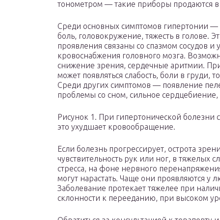
тонометром — такие приборы продаются в 
Среди основных симптомов гипертонии — 
боль, головокружение, тяжесть в голове. Э
проявления связаны со спазмом сосудов и
кровоснабжения головного мозга. Возможно
снижение зрения, сердечные аритмии. Пр
может появляться слабость, боли в груди, 
Среди других симптомов — появление пеле
проблемы со сном, сильное сердцебиение,
Рисунок 1. При гипертонической болезни 
это ухудшает кровообращение.
Если болезнь прогрессирует, острота зрен
чувствительность рук или ног, в тяжелых 
стресса, на фоне нервного перенапряжен
могут нарастать. Чаще они проявляются у л
Заболевание протекает тяжелее при налич
склонности к перееданию, при высоком уро