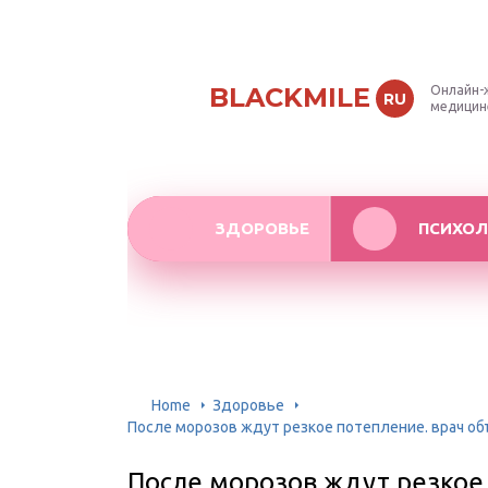
BLACKMILE
Онлайн-
RU
медицин
ЗДОРОВЬЕ
ПСИХОЛ
Home
Здоровье
После морозов ждут резкое потепление. врач объ
После морозов ждут резкое 