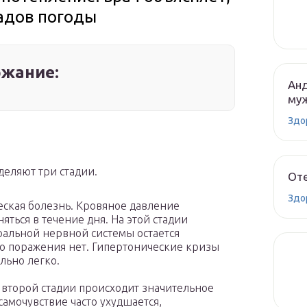
падов погоды
жание:
Анд
муж
Здо
деляют три стадии.
Оте
Здо
еская болезнь. Кровяное давление
яться в течение дня. На этой стадии
ральной нервной системы остается
о поражения нет. Гипертонические кризы
льно легко.
а второй стадии происходит значительное
амочувствие часто ухудшается,