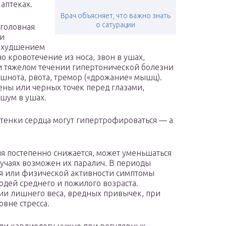
аптеках.
Врач объясняет, что важно знать
о сатурации
головная
ти
 ухудшением
 кровотечение из носа, звон в ушах,
и тяжелом течении гипертонической болезни
тошнота, рвота, тремор («дрожание» мышц).
ны или черных точек перед глазами,
 шум в ушах.
стенки сердца могут гипертрофироваться — а
ия постепенно снижается, может уменьшаться
случаях возможен их паралич. В периоды
ия или физической активности симптомы
юдей среднего и пожилого возраста.
ии лишнего веса, вредных привычек, при
вне стресса.