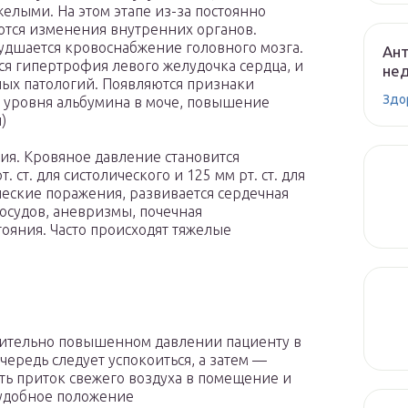
елыми. На этом этапе из-за постоянно
ются изменения внутренних органов.
удшается кровоснабжение головного мозга.
Ант
ся гипертрофия левого желудочка сердца, и
не
ных патологий. Появляются признаки
Здо
уровня альбумина в моче, повышение
)
ния. Кровяное давление становится
ст. для систолического и 125 мм рт. ст. для
ческие поражения, развивается сердечная
осудов, аневризмы, почечная
тояния. Часто происходят тяжелые
ительно повышенном давлении пациенту в
чередь следует успокоиться, а затем —
ть приток свежего воздуха в помещение и
удобное положение