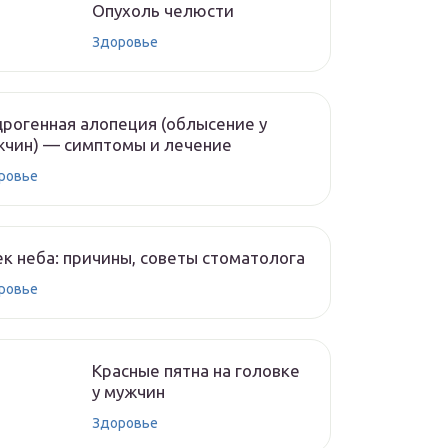
Опухоль челюсти
Здоровье
рогенная алопеция (облысение у
чин) — симптомы и лечение
ровье
к неба: причины, советы стоматолога
ровье
Красные пятна на головке
у мужчин
Здоровье